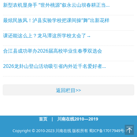
新型农机显身手 “世外桃源”叙永云山坝春耕正当时
最炫民族风！泸县实验学校把课间操“舞”出新花样
课还能这么上？龙马潭这所学校太会了→
合江县成功举办2026届高校毕业生春季双选会
2026龙卦山登山活动吸引省内外近千名爱好者参与
返回栏目>>
首页
|
川南在线2010—2019
Copyright © 2010-2023 川南在线 版权所有
蜀ICP备17017949号-1