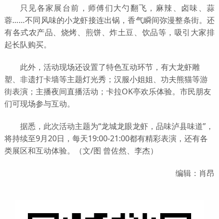
只见
各家展台前，师傅们大勺翻飞，麻辣、卤味、蒜
蓉……不同风味的小龙虾接连出锅，香气瞬间弥漫整条街。还
有各式农产品、烧烤、煎饼、炸土豆、饮品等，吸引大家排
起长队购买。
此外，活动现场还设置了特色互动环节，有大龙虾雕
塑、非遗打卡墙等主题灯光秀；汉服小姐姐、功夫熊猫等游
街表演；主播夜间直播活动；卡拉OK亭欢乐体验。市民朋友
们可现场参与互动。
据悉，此次活动主题为“龙城龙眼龙虾，品味泸县味道”，
将持续至9月20日，每天19:00-21:00都有精彩表演，还有各
类展区和互动体验。（文/图 曾佐然、李杰）
编辑：肖昂