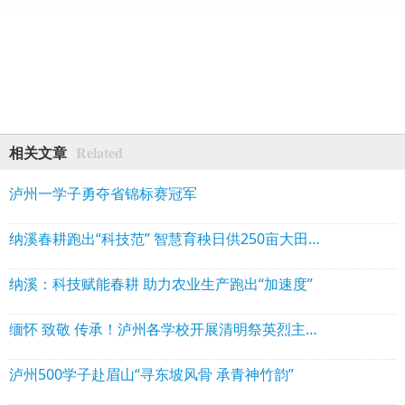
Related
相关文章
泸州一学子勇夺省锦标赛冠军
纳溪春耕跑出“科技范” 智慧育秧日供250亩大田用秧
纳溪：科技赋能春耕 助力农业生产跑出“加速度”
缅怀 致敬 传承！泸州各学校开展清明祭英烈主题系列活动
泸州500学子赴眉山“寻东坡风骨 承青神竹韵”