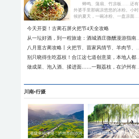
蝉鸣、蒲扇、竹凉板……还有
外婆手里那碗凉悠悠的冰粉。小时
候的夏天，一碗冰粉、一盘凉面，
就是最大的满足。 如今长大
今天开耍！古蔺石屏火把节4天全攻略
了，...
从一坛好酒，到一程旅途：酒城酒庄
八月逛古蔺攻略丨火把节、苗家风情节、羊肉节、
别只晓得生吃荔枝！合江这七道创意
做成菜、泡入酒、揉进面……一颗荔枝，
川南•行摄
省级幸福河湖：泸州市白沙河
泸州这些绝美的江景，从一