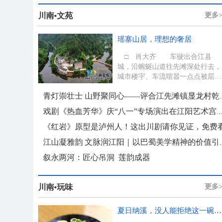
川南•文苑
更多>
瑶寨山居，理想的奢居
□ 肖大齐 车驶出合江县
城，沿蜿蜒山道往先滩深处行去，
城市楼宇、车流喧嚣一点点被层叠
林海吞没。越往显龙村庙子山瑶寨
山居...
青灯崇壮士 山野聚同心——
戏剧《热血芳华》庆“八一”专场演出在江阳艺
《红岩》原型是泸州人！这出川剧请你见证，免费
江山凝雅韵 文脉润江阳｜以巴
叙永两河：匠心吊洞 莲韵成器
川南•玩味
更多>
夏日纳溪，没人能拒绝这一碗“凉”