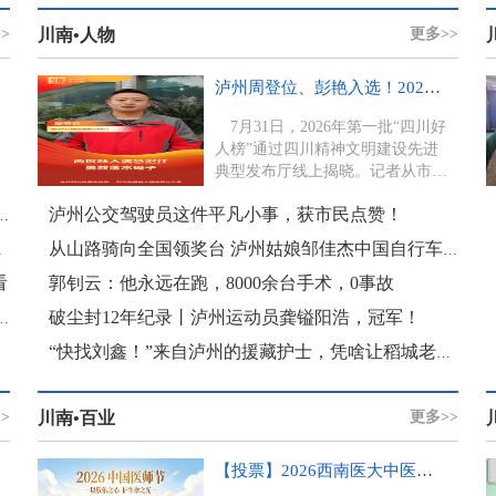
>
川南•人物
更多>>
泸州周登位、彭艳入选！2026年第一批“四川好人榜”揭晓
7月31日，2026年第一批“四川好
人榜”通过四川精神文明建设先进
典型发布厅线上揭晓。记者从市文
明办获悉，泸州周登位、彭...
泸州公交驾驶员这件平凡小事，获市民点赞！
评合江先滩镇显龙村乾坤山庄八一军民联欢晚会
术宫举行
从山路骑向全国领奖台 泸州姑娘邹佳杰中国自行车运动超级赛夺冠
看
郭钊云：他永远在跑，8000余台手术，0事故
破尘封12年纪录丨泸州运动员龚镒阳浩，冠军！
蜀美学精神的价值引导作用简析泸州文艺的在地实践
“快找刘鑫！”来自泸州的援藏护士，凭啥让稻城老乡念念不忘？
>
川南•百业
更多>>
【投票】2026西南医大中医院“十佳医生”评选来了，快来打call！