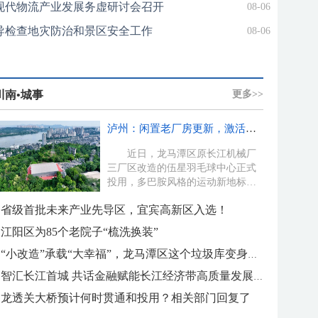
现代物流产业发展务虚研讨会召开
08-06
导检查地灾防治和景区安全工作
08-06
川南•城事
更多>>
泸州：闲置老厂房更新，激活新动能
近日，龙马潭区原长江机械厂
三厂区改造的伍星羽毛球中心正式
投用，多巴胺风格的运动新地标成
为泸州城市更新从“拆改”转
省级首批未来产业先导区，宜宾高新区入选！
向“活...
江阳区为85个老院子“梳洗换装”
“小改造”承载“大幸福”，龙马潭区这个垃圾库变身多功能服务“酒城驿站”
智汇长江首城 共话金融赋能长江经济带高质量发展与高水平开放
龙透关大桥预计何时贯通和投用？相关部门回复了