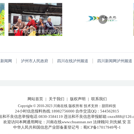
爱上泸州的城北
片
泸县：在光明古道旁光明场守
候生意的老人
川新闻网
泸州市人民政府
四川在线泸州频道
四川新闻网泸州频道
网站首页
|
关于我们
|
版权声明
|
联系我们
Copyright © 2010-2023 川南在线 版权所有 技术支持：
甜田科技
24小时信息报料热线:18982756000 合作交流QQ：
544562815
法和不良信息举报电话:0830-3584119 违法和不良信息举报邮箱:cnzx888@126.c
欢迎访问本网通用网址：川南在线www.chuannan.net
法律顾问:刘先赋 安 言
中华人民共和国信息产业部备案登记号：
蜀ICP备17017949号-1