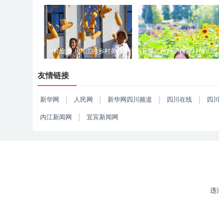
鱼开始！
一片金黄！内江的乡村美翻了
五颜六色的泸州好好拍！出
——
秘籍拿走就能用
友情链接
新华网
人民网
新华网四川频道
四川在线
四
内江新闻网
宜宾新闻网
违