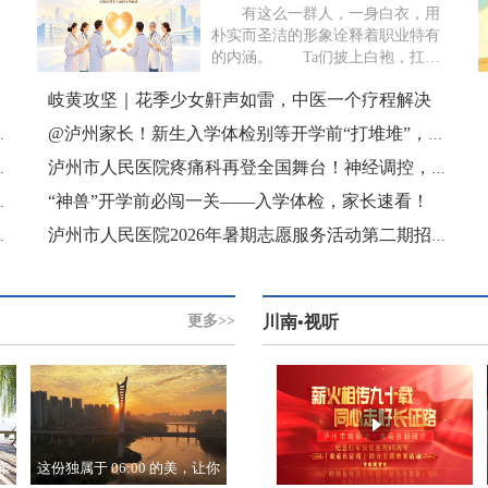
有这么一群人，一身白衣，用
朴实而圣洁的形象诠释着职业特有
的内涵。 Ta们披上白袍，扛起
了神圣使命；Ta们脱下战袍，仍...
岐黄攻坚｜花季少女鼾声如雷，中医一个疗程解决
微醺漫游指南公布
@泸州家长！新生入学体检别等开学前“打堆堆”，早点安排省时省力
实景演艺……精彩不停！
泸州市人民医院疼痛科再登全国舞台！神经调控，破解"缠腰蛇"后遗痛难题
“神兽”开学前必闯一关——入学体检，家长速看！
菜，本地人都夸绝
在泸州有N种吃法
泸州市人民医院2026年暑期志愿服务活动第二期招募公告
更多>>
川南•视听
条
这份独属于 06:00 的美，让你