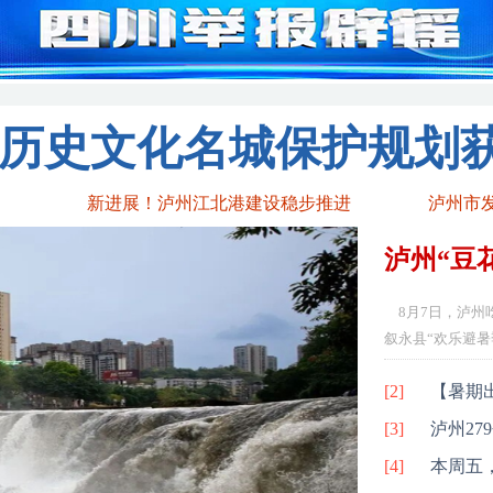
历史文化名城保护规划
新进展！泸州江北港建设稳步推进
8月7日，泸州吃
叙永县“欢乐避暑季
[2]
[3]
泸州27
[4]
本周五