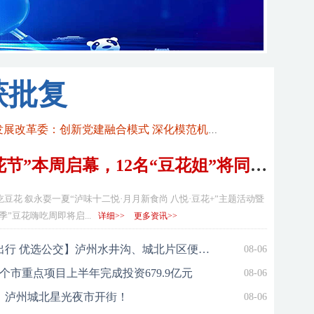
获批复
泸州市发展改革委：创新党建融合模式 深化模范机关建设
泸州“豆花节”本周启幕，12名“豆花姐”将同台比拼
豆花 叙永耍一夏“泸味十二悦·月月新食尚 八悦·豆花+”主题活动暨
”豆花嗨吃周即将启...
详细>>
更多资讯>>
【暑期出行 优选公交】泸州水井沟、城北片区便捷公交出行攻略
08-06
9个市重点项目上半年完成投资679.9亿元
08-06
，泸州城北星光夜市开街！
08-06