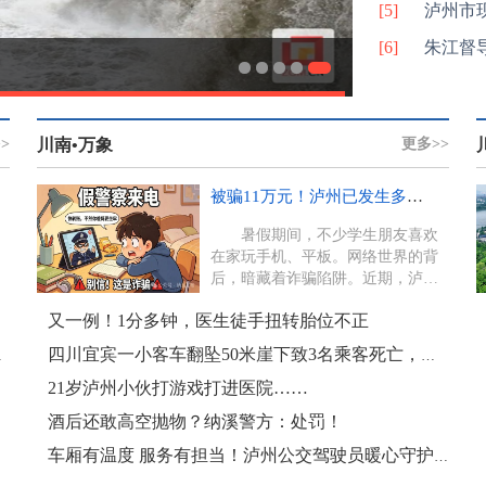
[5]
泸州市
[6]
朱江督
轨新阶段
>
川南•万象
更多>>
被骗11万元！泸州已发生多起，专门针对这类人群！
暑假期间，不少学生朋友喜欢
在家玩手机、平板。网络世界的背
后，暗藏着诈骗陷阱。近期，泸州
连续发生多起未成年人被骗案件，
又一例！1分多钟，医生徒手扭转胎位不正
小...
，我也很急
四川宜宾一小客车翻坠50米崖下致3名乘客死亡，事故调查报告出炉：司机将应采取的制动措施误操作为连续踩
21岁泸州小伙打游戏打进医院……
酒后还敢高空抛物？纳溪警方：处罚！
车厢有温度 服务有担当！泸州公交驾驶员暖心守护市民出行路