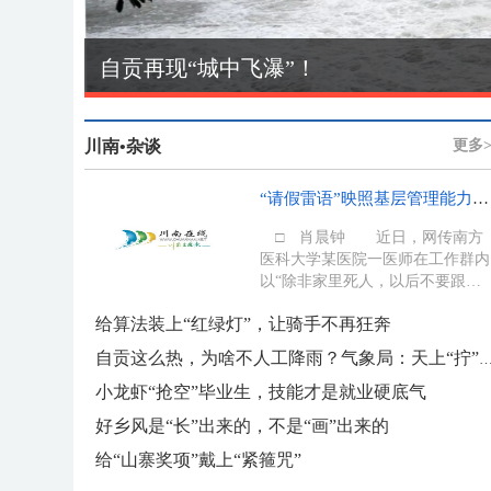
长钢轨焊接收官！渝昆高铁迈入全面铺
川南•杂谈
更多>
“请假雷语”映照基层管理能力考题
□ 肖晨钟 近日，网传南方
医科大学某医院一医师在工作群内
以“除非家里死人，以后不要跟我
临时请假”的极端言辞约束团队请
给算法装上“红绿灯”，让骑手不再狂奔
假...
自贡这么热，为啥不人工降雨？气象局：天上“拧”不出水
小龙虾“抢空”毕业生，技能才是就业硬底气
好乡风是“长”出来的，不是“画”出来的
给“山寨奖项”戴上“紧箍咒”