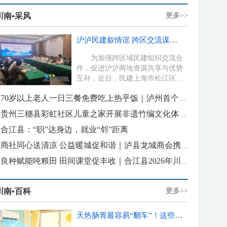
川南•采风
更多>>
沪泸民建叙情谊 跨区交流谋发展｜民建上海市松江区委莅泸开展共建交流活动
为加强跨区域民建组织交流合
作，促进沪泸两地资源共享与优势
互补，近日，民建上海市松江区委
副主委、松江区政协常委孙达丹率
队...
70岁以上老人一日三餐免费吃上热乎饭｜泸州首个乡村食堂变身“共同家园”
贵州三穗县彩虹社区儿童之家开展非遗竹编文化体验活动
合江县：“职”达身边，就业“邻”距离
商社同心送清凉 公益暖城促和谐｜泸县龙城商会携手小蜗牛水业为玉蟾街道社区送清凉
良种赋能吨粮田 田间课堂促丰收｜合江县2026年川种优3607超级稻现场观摩暨技术培训会在白米镇黄金
川南•百科
更多>>
天热肠胃最容易“翻车”！这些坑别再踩了