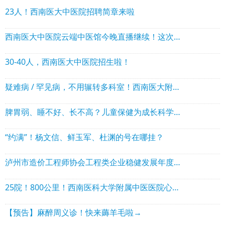
23人！西南医大中医院招聘简章来啦
西南医大中医院云端中医馆今晚直播继续！这次教保命绝招
30-40人，西南医大中医院招生啦！
疑难病 / 罕见病，不用辗转多科室！西南医大附院这个门诊，专家会诊一次搞定
脾胃弱、睡不好、长不高？儿童保健为成长科学护航→
“约满”！杨文信、鲜玉军、杜渊的号在哪挂？
泸州市造价工程师协会工程类企业稳健发展年度观察（2026）
25院！800公里！西南医科大学附属中医医院心血管内科硬核出击
【预告】麻醉周义诊！快来薅羊毛啦→