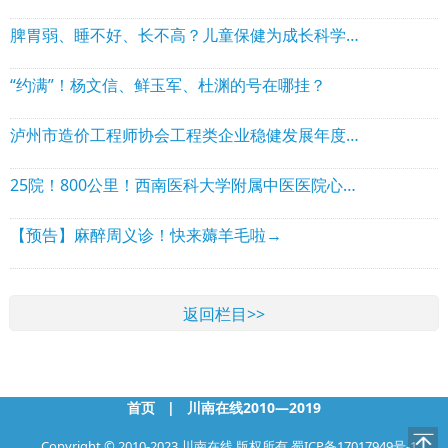
脾胃弱、睡不好、长不高？儿童保健为成长科学护航→
“约满”！杨文信、鲜玉军、杜渊的号在哪挂？
泸州市造价工程师协会工程类企业稳健发展年度观察（2026）
25院！800公里！西南医科大学附属中医医院心血管内科硬核出击
【预告】麻醉周义诊！快来薅羊毛啦→
返回栏目>>
首页
|
川南在线2010—2019
Copyright © 2010-2023 川南在线 版权所有
蜀ICP备17017949号-1