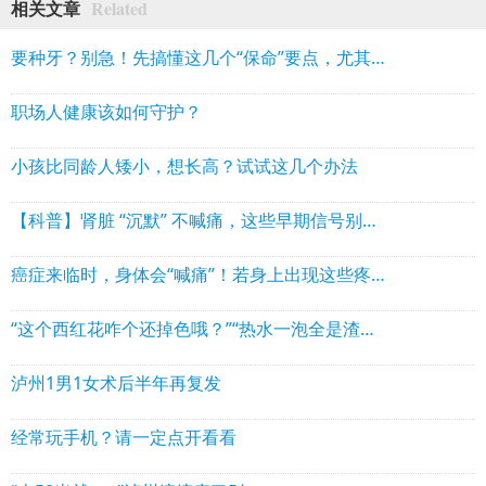
Related
相关文章
要种牙？别急！先搞懂这几个“保命”要点，尤其老年人
职场人健康该如何守护？
小孩比同龄人矮小，想长高？试试这几个办法
【科普】肾脏 “沉默” 不喊痛，这些早期信号别忽视
癌症来临时，身体会“喊痛”！若身上出现这些疼痛，要当心
“这个西红花咋个还掉色哦？”“热水一泡全是渣渣？”泸州大爷大妈特别注意
泸州1男1女术后半年再复发
经常玩手机？请一定点开看看