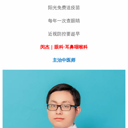
阳光免费送疫苗
每年一次查眼睛
近视防控要趁早
闵杰 | 眼科·耳鼻咽喉科
主治中医师