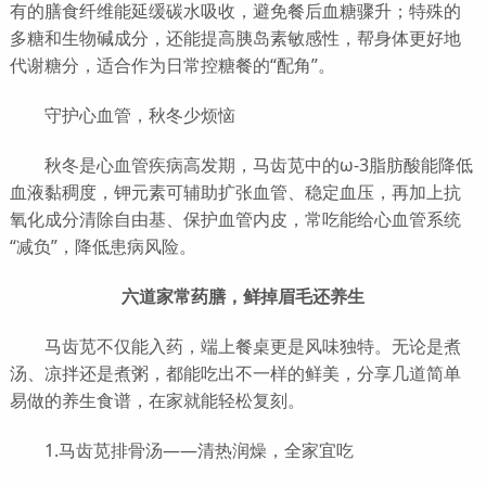
有的膳食纤维能延缓碳水吸收，避免餐后血糖骤升；特殊的
多糖和生物碱成分，还能提高胰岛素敏感性，帮身体更好地
代谢糖分，适合作为日常控糖餐的“配角”。
守护心血管，秋冬少烦恼
秋冬是心血管疾病高发期，马齿苋中的ω-3脂肪酸能降低
血液黏稠度，钾元素可辅助扩张血管、稳定血压，再加上抗
氧化成分清除自由基、保护血管内皮，常吃能给心血管系统
“减负”，降低患病风险。
六道家常药膳，鲜掉眉毛还养生
马齿苋不仅能入药，端上餐桌更是风味独特。无论是煮
汤、凉拌还是煮粥，都能吃出不一样的鲜美，分享几道简单
易做的养生食谱，在家就能轻松复刻。
1.马齿苋排骨汤——清热润燥，全家宜吃