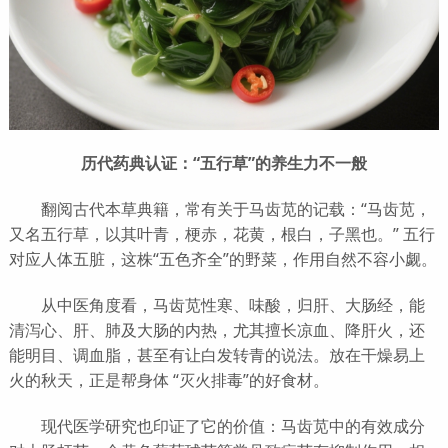
历代药典认证：“五行草”的养生力不一般
翻阅古代本草典籍，常有关于马齿苋的记载：“马齿苋，
又名五行草，以其叶青，梗赤，花黄，根白，子黑也。” 五行
对应人体五脏，这株“五色齐全”的野菜，作用自然不容小觑。
从中医角度看，马齿苋性寒、味酸，归肝、大肠经，能
清泻心、肝、肺及大肠的内热，尤其擅长凉血、降肝火，还
能明目、调血脂，甚至有让白发转青的说法。放在干燥易上
火的秋天，正是帮身体 “灭火排毒”的好食材。
现代医学研究也印证了它的价值：马齿苋中的有效成分