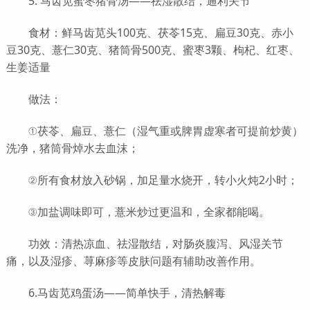
5. 马齿苋蜜枣猪骨汤——祛湿散结，通利关节
食材：鲜马齿苋头100克、茯苓15克、扁豆30克、赤小
豆30克、薏仁30克、猪筒骨500克、蜜枣3颗、枸杞、红枣、
生姜适量
做法：
①茯苓、扁豆、薏仁（湿气重或脾胃虚寒者可提前炒黄）
洗净，猪筒骨焯水去血沫；
②所有食材放入砂锅，加足量水烧开，转小火炖2小时；
③加盐调味即可，薏米炒过更温和，全家都能喝。
功效：清热凉血、祛湿散结，对肠炎腹泻、风湿关节
痛，以及湿疹、荨麻疹等皮肤问题有辅助改善作用。
6.马齿苋鸡蛋汤——简单快手，清热解毒