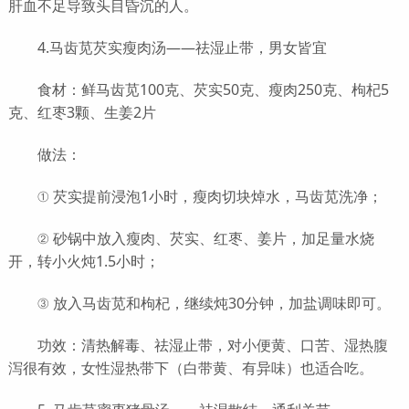
肝血不足导致头目昏沉的人。
4.马齿苋芡实瘦肉汤——祛湿止带，男女皆宜
食材：鲜马齿苋100克、芡实50克、瘦肉250克、枸杞5
克、红枣3颗、生姜2片
做法：
① 芡实提前浸泡1小时，瘦肉切块焯水，马齿苋洗净；
② 砂锅中放入瘦肉、芡实、红枣、姜片，加足量水烧
开，转小火炖1.5小时；
③ 放入马齿苋和枸杞，继续炖30分钟，加盐调味即可。
功效：清热解毒、祛湿止带，对小便黄、口苦、湿热腹
泻很有效，女性湿热带下（白带黄、有异味）也适合吃。