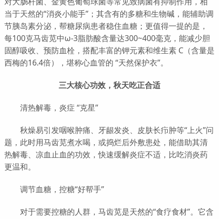
对大肠杆菌、金黄色葡萄球菌等常见致病菌有抑制作用，相
当于天然的“消炎小能手”；其含有的多糖和生物碱，能辅助调
节胰岛素分泌，帮糖尿病患者稳住血糖；更值得一提的是，
每100克马齿苋中ω-3脂肪酸含量达300~400毫克，能减少胆
固醇吸收、预防血栓，搭配丰富的钾元素和维生素 C（含量是
西梅的16.4倍），堪称心血管的 “天然保护衣”。
三大核心功效，秋天吃正合适
清热解毒，炎症 “克星”
秋燥易引发咽喉肿痛、牙龈发炎、皮肤长疖肿等“上火”问
题，此时用马齿苋煮水喝，或捣烂后外敷患处，能借助其清
热解毒、凉血止血的功效，快速缓解炎症不适，比吃消炎药
更温和。
调节血糖，控糖“好帮手”
对于需要控糖的人群，马齿苋是天然的“食疗食材”。它含