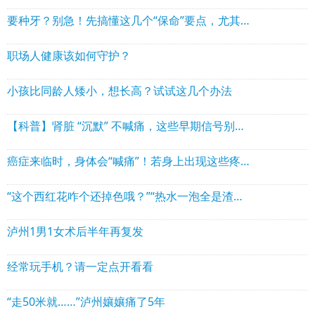
要种牙？别急！先搞懂这几个“保命”要点，尤其老年人
职场人健康该如何守护？
小孩比同龄人矮小，想长高？试试这几个办法
【科普】肾脏 “沉默” 不喊痛，这些早期信号别忽视
癌症来临时，身体会“喊痛”！若身上出现这些疼痛，要当心
“这个西红花咋个还掉色哦？”“热水一泡全是渣渣？”泸州大爷大妈特别注意
泸州1男1女术后半年再复发
经常玩手机？请一定点开看看
“走50米就……”泸州孃孃痛了5年