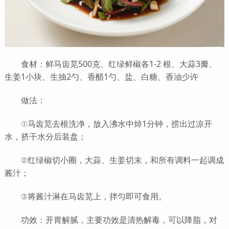
食材：鲜马齿苋500克、红绿鲜椒各1-2 根、大蒜3瓣、
生姜1小块、生抽2勺、香醋1勺、盐、白糖、香油少许
做法：
①马齿苋去根洗净，放入沸水中焯1分钟，捞出过凉开
水，挤干水分后装盘；
②红绿椒切小圈，大蒜、生姜切末，和所有调料一起调成
酱汁；
③将酱汁淋在马齿苋上，拌匀即可食用。
功效：开胃解腻，主要功效是清热解毒，可以降脂，对