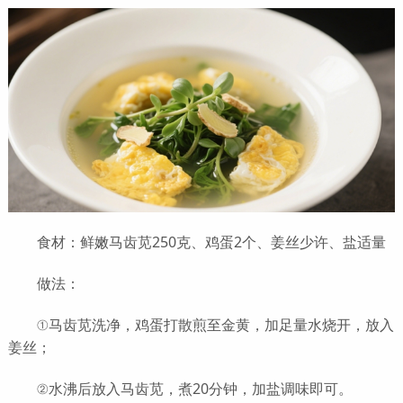
食材：鲜嫩马齿苋250克、鸡蛋2个、姜丝少许、盐适量
做法：
①马齿苋洗净，鸡蛋打散煎至金黄，加足量水烧开，放入
姜丝；
②水沸后放入马齿苋，煮20分钟，加盐调味即可。