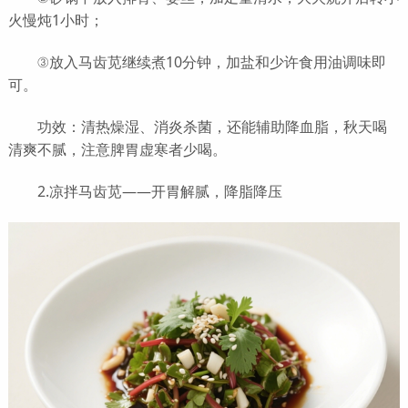
火慢炖1小时；
③放入马齿苋继续煮10分钟，加盐和少许食用油调味即
可。
功效：清热燥湿、消炎杀菌，还能辅助降血脂，秋天喝
清爽不腻，注意脾胃虚寒者少喝。
2.凉拌马齿苋——开胃解腻，降脂降压