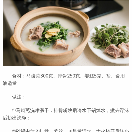
食材：马齿苋300克、排骨250克、姜丝5克、盐、食用
油适量
做法：
①马齿苋洗净沥干，排骨斩块后冷水下锅焯水，撇去浮沫
后捞出洗净；
②砂锅中放入排骨、姜丝，加足量清水，大火烧开后转小