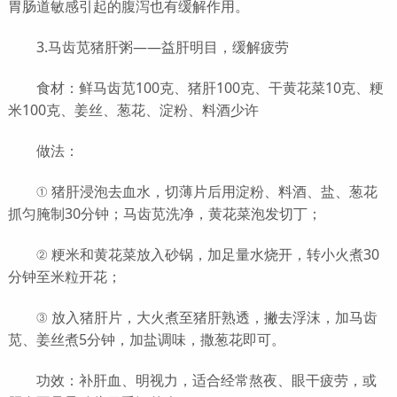
胃肠道敏感引起的腹泻也有缓解作用。
3.马齿苋猪肝粥——益肝明目，缓解疲劳
食材：鲜马齿苋100克、猪肝100克、干黄花菜10克、粳
米100克、姜丝、葱花、淀粉、料酒少许
做法：
① 猪肝浸泡去血水，切薄片后用淀粉、料酒、盐、葱花
抓匀腌制30分钟；马齿苋洗净，黄花菜泡发切丁；
② 粳米和黄花菜放入砂锅，加足量水烧开，转小火煮30
分钟至米粒开花；
③ 放入猪肝片，大火煮至猪肝熟透，撇去浮沫，加马齿
苋、姜丝煮5分钟，加盐调味，撒葱花即可。
功效：补肝血、明视力，适合经常熬夜、眼干疲劳，或