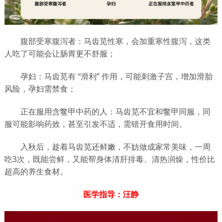
腹部受寒腹泻者：马齿苋性寒，会加重寒性腹泻，这类
人吃了可能会让肠胃更不舒服；
孕妇：马齿苋有 “滑利” 作用，可能刺激子宫，增加滑胎
风险，孕妇需禁食；
正在服用含鳖甲中药的人：马齿苋不宜和鳖甲同服，同
服可能影响药效，甚至引发不适，需错开食用时间。
入秋后，趁着马齿苋还鲜嫩，不妨做成家常美味，一周
吃3次，既能尝鲜，又能帮身体清肝排毒、清热润燥，性价比
超高的养生食材。
医学指导：汪静