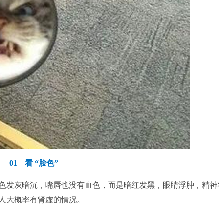
01 看 “脸色”
发灰暗沉，嘴唇也没有血色，而是暗红发黑，眼睛浮肿，精神
人大概率有肾虚的情况。