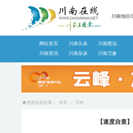
川南地区
网站首页
川南头条
川南图说
川南资讯
川南杂谈
川南万象
您所在的位置：
首页
>
百科
【速度自查】