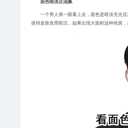
面色暗淡且油腻
一个男人第一眼看上去，面色是暗淡无光且油
使得皮肤发黑暗沉，如果出现大面积这种色斑，