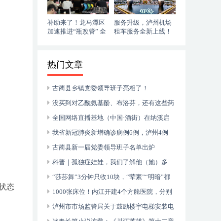
补助来了！龙马潭区
服务升级，泸州机场
加速推进“瓶改管” 全
租车服务全新上线！
力提升“安全底气”
落地即走，自在启程
热门文章
古蔺县乡镇党委领导班子亮相了！
没买到对乙酰氨基酚、布洛芬，还有这些药
可以临时替代
全国网络直播基地（中国·酒街）在纳溪启
动运行
我省新冠肺炎新增确诊病例6例，泸州4例
古蔺县新一届党委领导班子名单出炉
科普｜孤独症娃娃，我们了解他（她）多
少？
“莎莎舞”3分钟只收10块，“荤素”“明暗”都
状态
有，还可以······
1000张床位！内江开建4个方舱医院，分别
位于——
泸州市市场监管局关于鼓励楼宇电梯安装电