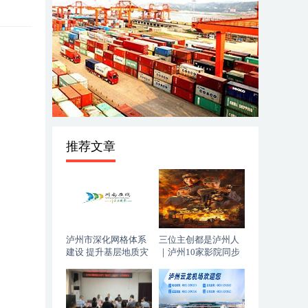
推荐文章
泸州市深化网格体系
三位主创都是泸州人
建设 提升基层地质灾
｜泸州10家影院同步
害防治能力
上映，《血色黄梅》
今日登陆全国院线