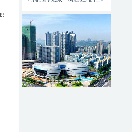
动自行车智能阻止系统的倡议书
冰春长篇小说连载：《川江英雄》第十二章
（大结局）
积，