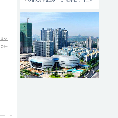
动自行车智能阻止系统的倡议书
冰春长篇小说连载：《川江英雄》第十二章
（大结局）
时段交
的公告