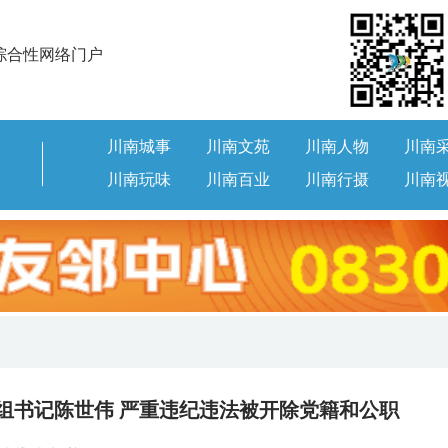
综合性网络门户
川南城事
川南文苑
川南人物
川南
川南玩味
川南百业
川南行摄
川南
党组书记陈世伟 严重违纪违法被开除党籍和公职