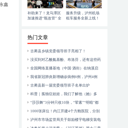
永鑫
补助来了！龙马潭区
服务升级，泸州机场
加速推进“瓶改管” 全
租车服务全新上线！
力提升“安全底气”
落地即走，自在启程
热门文章
古蔺县乡镇党委领导班子亮相了！
没买到对乙酰氨基酚、布洛芬，还有这些药
可以临时替代
全国网络直播基地（中国·酒街）在纳溪启
动运行
我省新冠肺炎新增确诊病例6例，泸州4例
古蔺县新一届党委领导班子名单出炉
科普｜孤独症娃娃，我们了解他（她）多
少？
“莎莎舞”3分钟只收10块，“荤素”“明暗”都
有，还可以······
1000张床位！内江开建4个方舱医院，分别
位于——
泸州市市场监管局关于鼓励楼宇电梯安装电