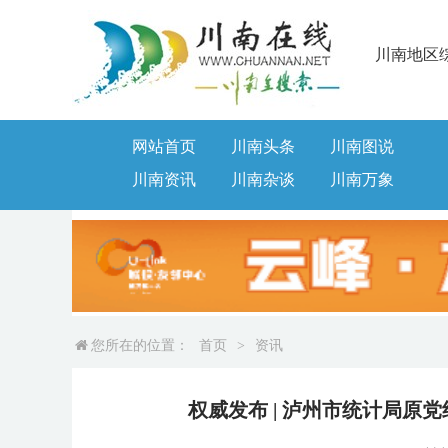
川南地区
网站首页
川南头条
川南图说
川南资讯
川南杂谈
川南万象
您所在的位置：
首页
>
资讯
权威发布 | 泸州市统计局原