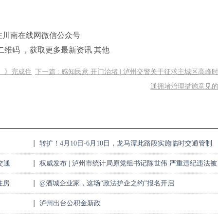
注川南在线网微信公众号
二维码 ，获取更多最新资讯 其他
年）》完成住
下一篇 : 感知民意 开门治堵 | 泸州交警关于征求主城区高峰
通拥堵治理措施意见
转扩！4月10日-6月10日，龙马潭此路段实施临时交通管制
交通
权威发布 | 泸州市统计局原党组书记陈世伟 严重违纪违法被
开除党籍和公职
住房
@酒城企业家，这场“政法护企之约”报名开启
泸州出台公积金新政