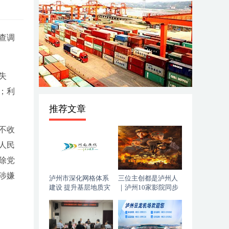
查调
失
；利
推荐文章
不收
人民
除党
涉嫌
泸州市深化网格体系
三位主创都是泸州人
建设 提升基层地质灾
｜泸州10家影院同步
害防治能力
上映，《血色黄梅》
今日登陆全国院线