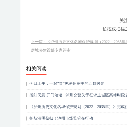
关
长按或扫描
上一篇 : 《泸州历史文化名城保护规划（2022—2035
房城乡建设部专家评审
相关阅读
今日上午，一起“育”见泸州高中的五育时光
感知民意 开门治堵 | 泸州交警关于征求主城区高峰时段
拥堵治理措施意见的公告
《泸州历史文化名城保护规划（2022—2035年）》完成
城乡建设部专家评审
护航清明祭扫！泸州市场监管在行动