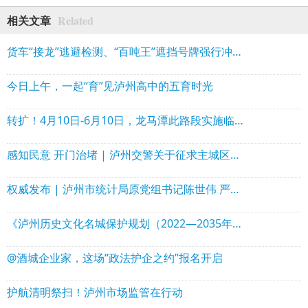
Related
相关文章
货车“接龙”逃避检测、“百吨王”遮挡号牌强行冲关……泸州曝光一批典型案例
今日上午，一起“育”见泸州高中的五育时光
转扩！4月10日-6月10日，龙马潭此路段实施临时交通管制
感知民意 开门治堵 | 泸州交警关于征求主城区高峰时段交通拥堵治理措施意见的公告
权威发布 | 泸州市统计局原党组书记陈世伟 严重违纪违法被开除党籍和公职
《泸州历史文化名城保护规划（2022—2035年）》完成住房城乡建设部专家评审
@酒城企业家，这场“政法护企之约”报名开启
护航清明祭扫！泸州市场监管在行动