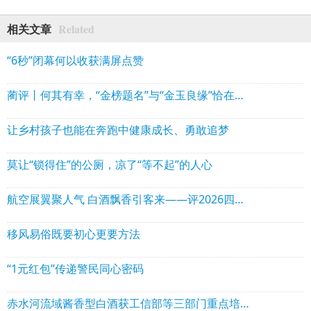
Related
相关文章
“6秒”闭幕何以收获满屏点赞
蔺评丨何其有幸，“金榜题名”与“金玉良缘”恰在古蔺同路
让乡村孩子也能在奔跑中健康成长、勇敢追梦
莫让“锁得住”的公厕，凉了“等不起”的人心
航空展翼聚人气 白酒飘香引客来——评2026四川白酒产业园区航空航天展促消费场景活动
移风易俗既要初心更要方法
“1元红包”传递警民同心密码
赤水河流域酱香型白酒获工信部等三部门重点培育——中国酱酒之乡·古蔺发展的时与势