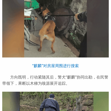
“麒麟”对房屋周围进行搜索
方向既明，行动紧随其后，警犬“麒麟”协同出勘，在民警
带领下，果断以木梯为嗅源展开追踪。