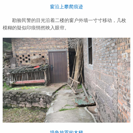
窗沿上攀爬痕迹
勘验民警的目光沿着二楼的窗户外墙一寸寸移动，几枚
模糊的疑似印痕悄然映入眼帘。
墙角放置的木梯