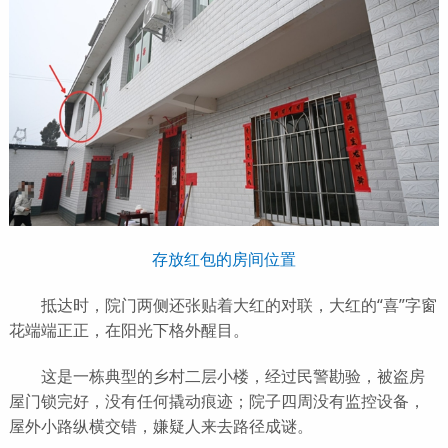
存放红包的房间位置
抵达时，院门两侧还张贴着大红的对联，大红的“喜”字窗
花端端正正，在阳光下格外醒目。
这是一栋典型的乡村二层小楼，经过民警勘验，被盗房
屋门锁完好，没有任何撬动痕迹；院子四周没有监控设备，
屋外小路纵横交错，嫌疑人来去路径成谜。