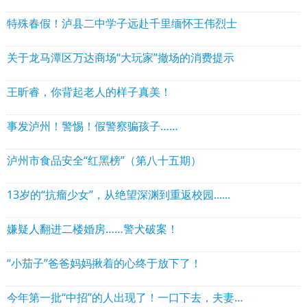
特殊春假！泸县二中学子远赴千里缅怀王伟烈士
关于龙马潭区万达商场“大玩家”撤场的消费提示
王昕睿，你背起老人的样子真美！
事发泸州！警惕！假警察骗孩子……
泸州市食品安全“红黑榜”（第八十五期）
13岁的“抗瘤少女”，从绝望深渊到重返校园......
嫌疑人翻进二楼婚房……警犬破案！
“小茄子”爸爸妈妈揪着的心终于放下了！
今年第一批“中招”的人出现了！一口下去，夫妻2人成这样……