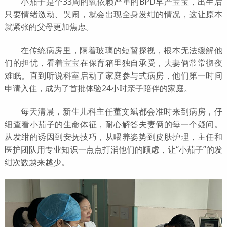
小茄子是个33周的氧依赖严重的BPD早产宝宝，出生后
只要情绪激动、哭闹，就会出现全身发绀的情况，这让原本
就紧张的父母更加焦虑。
在传统病房里，隔着玻璃的短暂探视，根本无法缓解他
们的担忧，看着宝宝在保育箱里独自承受，夫妻俩常常彻夜
难眠。直到听说科室启动了家庭参与式病房，他们第一时间
申请入住，成为了首批体验24小时亲子陪伴的家庭。
每天清晨，新生儿科主任董文斌都会准时来到病房，仔
细查看小茄子的生命体征，耐心解答夫妻俩的每一个疑问。
从发绀的诱因到安抚技巧，从喂养姿势到皮肤护理，主任和
医护团队用专业知识一点点打消他们的顾虑，让“小茄子”的发
绀次数越来越少。