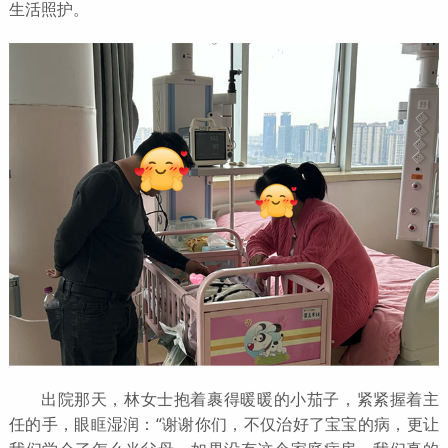
生活照护。
出院那天，林女士抱着裹得暖暖的小茄子，紧紧握着主
任的手，眼眶湿润：“谢谢你们，不仅治好了宝宝的病，更让