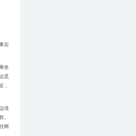
事后
乘坐
达昆
近，
边境
群。
丝网