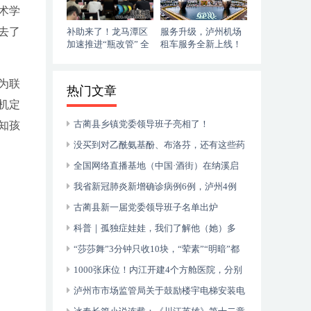
术学
去了
补助来了！龙马潭区
服务升级，泸州机场
加速推进“瓶改管” 全
租车服务全新上线！
力提升“安全底气”
落地即走，自在启程
为联
热门文章
机定
古蔺县乡镇党委领导班子亮相了！
知孩
没买到对乙酰氨基酚、布洛芬，还有这些药
可以临时替代
全国网络直播基地（中国·酒街）在纳溪启
动运行
我省新冠肺炎新增确诊病例6例，泸州4例
古蔺县新一届党委领导班子名单出炉
科普｜孤独症娃娃，我们了解他（她）多
少？
“莎莎舞”3分钟只收10块，“荤素”“明暗”都
有，还可以······
1000张床位！内江开建4个方舱医院，分别
位于——
泸州市市场监管局关于鼓励楼宇电梯安装电