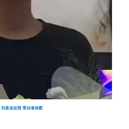
▲刘某杰近照 受访者供图