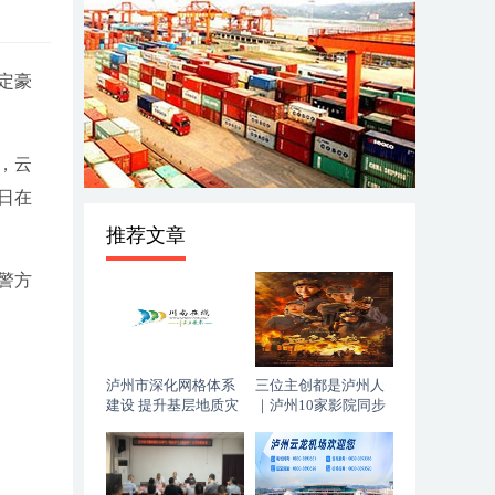
定豪
，云
日在
推荐文章
警方
泸州市深化网格体系
三位主创都是泸州人
建设 提升基层地质灾
｜泸州10家影院同步
害防治能力
上映，《血色黄梅》
今日登陆全国院线