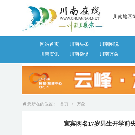
川南地区
网站首页
川南头条
川南图说
川南资讯
川南杂谈
川南万象
您所在的位置：
首页
>
万象
宜宾两名17岁男生开学前