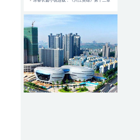
动自行车智能阻止系统的倡议书
冰春长篇小说连载：《川江英雄》第十二章
（大结局）