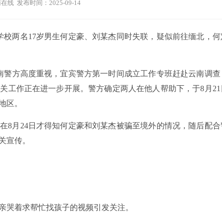
在线 发布时间：2025-09-14
学校两名17岁男生何定豪、刘某杰同时失联，疑似前往缅北，何
云南警方高度重视，宜宾警方第一时间成立工作专班赶赴云南调查
关工作正在进一步开展。警方确定两人在他人帮助下，于8月21
地区。
在8月24日才得知何定豪和刘某杰被骗至境外的情况，随后配合
关宣传。
母亲哭着求帮忙找孩子的视频引发关注。