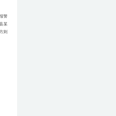
报警
县某
方则