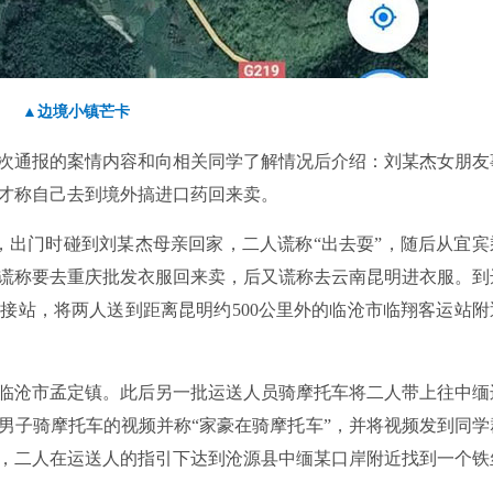
▲边境小镇芒卡
次通报的案情内容和向相关同学了解情况后介绍：刘某杰女朋友
才称自己去到境外搞进口药回来卖。
合，出门时碰到刘某杰母亲回家，二人谎称“出去耍”，随后从宜宾
谎称要去重庆批发衣服回来卖，后又谎称去云南昆明进衣服。到
接站，将两人送到距离昆明约500公里外的临沧市临翔客运站附
送到临沧市孟定镇。此后另一批运送人员骑摩托车将二人带上往中缅
男子骑摩托车的视频并称“家豪在骑摩托车”，并将视频发到同学
，二人在运送人的指引下达到沧源县中缅某口岸附近找到一个铁