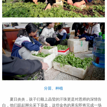
分苗、种植
夏日炎炎，孩子们额上晶莹的汗珠更是对恩师的深情告
白，他们踮起脚尖采下葵盘，这些金色的果实即将完成一场