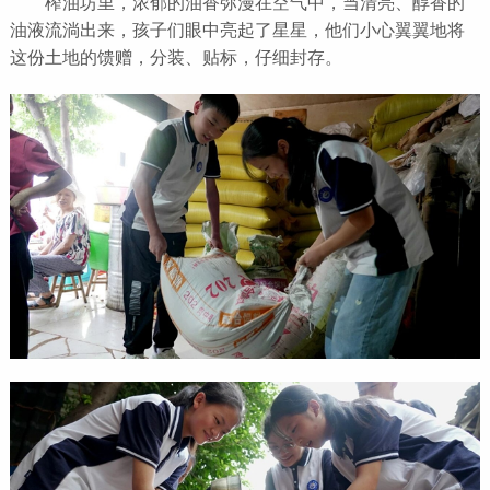
榨油坊里，浓郁的油香弥漫在空气中，当清亮、醇香的
油液流淌出来，孩子们眼中亮起了星星，他们小心翼翼地将
这份土地的馈赠，分装、贴标，仔细封存。