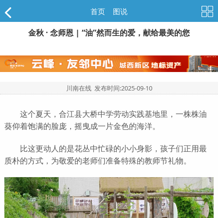
首页
>
图说
金秋 · 念师恩 | “油”然而生的爱，献给最美的您
川南在线 发布时间:
2025-09-10
这个夏天，合江县大桥中学劳动实践基地里，一株株油
葵仰着饱满的脸庞，摇曳成一片金色的海洋。
比这更动人的是花丛中忙碌的小小身影，孩子们正用最
质朴的方式，为敬爱的老师们准备特殊的教师节礼物。