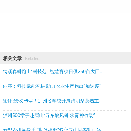
Related
相关文章
纳溪春耕跑出“科技范” 智慧育秧日供250亩大田用秧
纳溪：科技赋能春耕 助力农业生产跑出“加速度”
缅怀 致敬 传承！泸州各学校开展清明祭英烈主题系列活动
泸州500学子赴眉山“寻东坡风骨 承青神竹韵”
新型农机显身手 “世外桃源”叙永云山坝春耕正当时