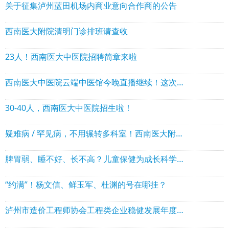
关于征集泸州蓝田机场内商业意向合作商的公告
西南医大附院清明门诊排班请查收
23人！西南医大中医院招聘简章来啦
西南医大中医院云端中医馆今晚直播继续！这次教保命绝招
30-40人，西南医大中医院招生啦！
疑难病 / 罕见病，不用辗转多科室！西南医大附院这个门诊，专家会诊一次搞定
脾胃弱、睡不好、长不高？儿童保健为成长科学护航→
“约满”！杨文信、鲜玉军、杜渊的号在哪挂？
泸州市造价工程师协会工程类企业稳健发展年度观察（2026）