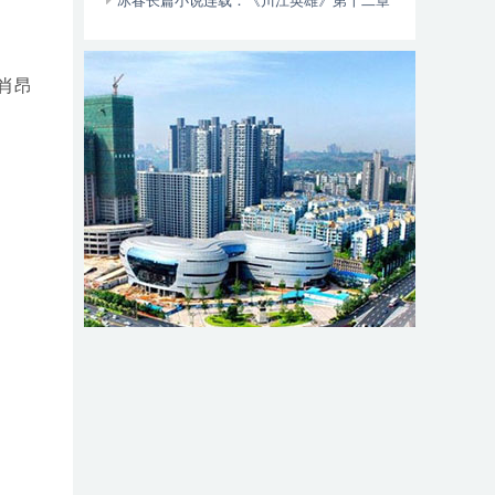
动自行车智能阻止系统的倡议书
冰春长篇小说连载：《川江英雄》第十二章
（大结局）
肖昂