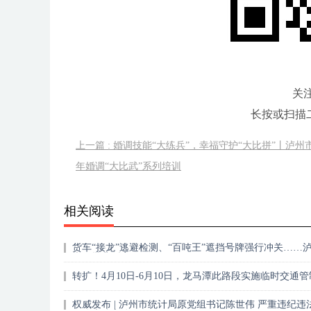
关
长按或扫描
上一篇 : 婚调技能“大练兵”，幸福守护“大比拼”丨泸州市
年婚调“大比武”系列培训
相关阅读
货车“接龙”逃避检测、“百吨王”遮挡号牌强行冲关……
光一批典型案例
转扩！4月10日-6月10日，龙马潭此路段实施临时交通管
权威发布 | 泸州市统计局原党组书记陈世伟 严重违纪违