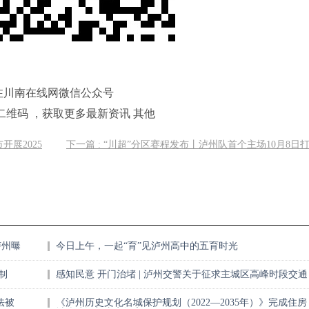
注川南在线网微信公众号
二维码 ，获取更多最新资讯 其他
开展2025
下一篇 : “川超”分区赛程发布丨泸州队首个主场10月8日
泸州曝
今日上午，一起“育”见泸州高中的五育时光
制
感知民意 开门治堵 | 泸州交警关于征求主城区高峰时段交通
拥堵治理措施意见的公告
法被
《泸州历史文化名城保护规划（2022—2035年）》完成住房