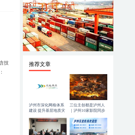
含技
推荐文章
：
泸州市深化网格体系
三位主创都是泸州人
建设 提升基层地质灾
｜泸州10家影院同步
害防治能力
上映，《血色黄梅》
今日登陆全国院线