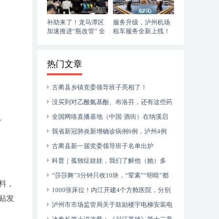
补助来了！龙马潭区
服务升级，泸州机场
加速推进“瓶改管” 全
租车服务全新上线！
力提升“安全底气”
落地即走，自在启程
热门文章
古蔺县乡镇党委领导班子亮相了！
没买到对乙酰氨基酚、布洛芬，还有这些药
可以临时替代
全国网络直播基地（中国·酒街）在纳溪启
。
动运行
我省新冠肺炎新增确诊病例6例，泸州4例
古蔺县新一届党委领导班子名单出炉
科普｜孤独症娃娃，我们了解他（她）多
少？
“莎莎舞”3分钟只收10块，“荤素”“明暗”都
料，
有，还可以······
1000张床位！内江开建4个方舱医院，分别
贴发
位于——
泸州市市场监管局关于鼓励楼宇电梯安装电