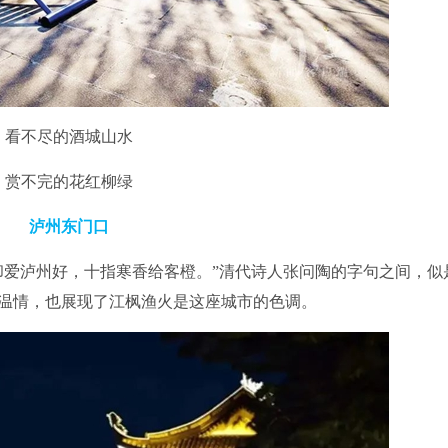
看不尽的酒城山水
赏不完的花红柳绿
泸州东门口
却爱泸州好，十指寒香给客橙。”清代诗人张问陶的字句之间，似
温情，也展现了江枫渔
火是这座城市的色调。