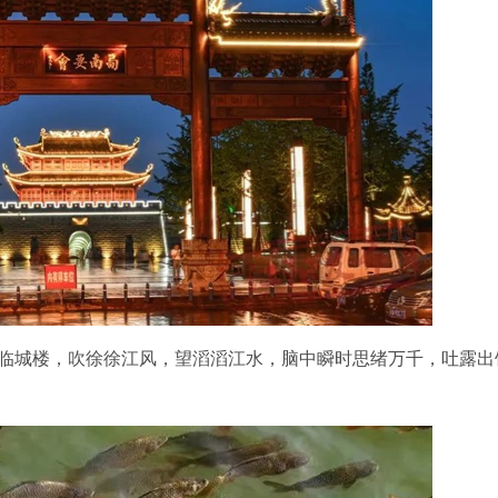
临城楼，吹徐徐江风，望滔滔江水，脑中瞬时思绪万千，吐露出