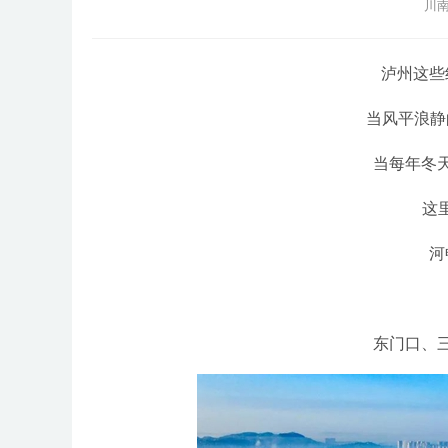
川南
泸州这些
当风平浪静
当每年冬
这
河
东门口、