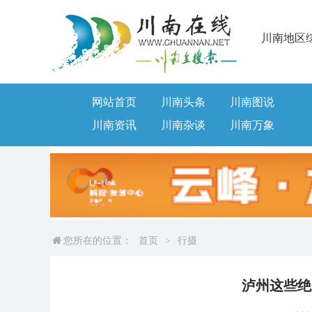
川南地区
网站首页
川南头条
川南图说
川南资讯
川南杂谈
川南万象
您所在的位置：
首页
>
行摄
泸州这些绝