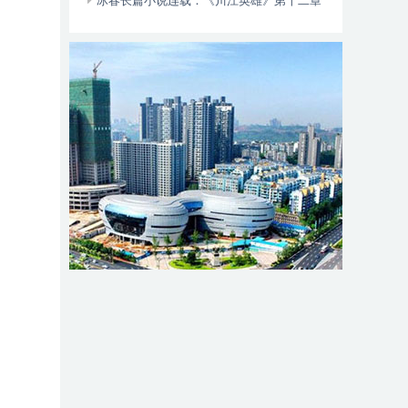
动自行车智能阻止系统的倡议书
冰春长篇小说连载：《川江英雄》第十二章
（大结局）