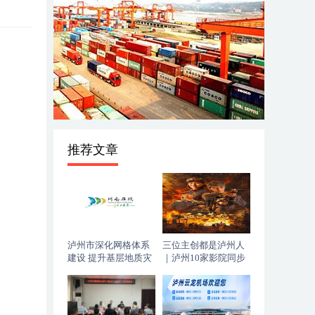
推荐文章
泸州市深化网格体系
三位主创都是泸州人
建设 提升基层地质灾
｜泸州10家影院同步
害防治能力
上映，《血色黄梅》
今日登陆全国院线