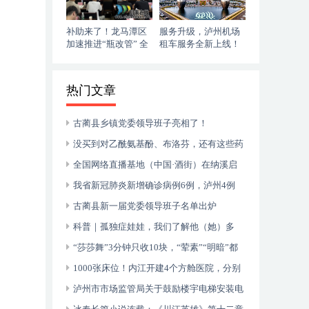
补助来了！龙马潭区
服务升级，泸州机场
加速推进“瓶改管” 全
租车服务全新上线！
力提升“安全底气”
落地即走，自在启程
热门文章
古蔺县乡镇党委领导班子亮相了！
没买到对乙酰氨基酚、布洛芬，还有这些药
可以临时替代
全国网络直播基地（中国·酒街）在纳溪启
动运行
我省新冠肺炎新增确诊病例6例，泸州4例
古蔺县新一届党委领导班子名单出炉
科普｜孤独症娃娃，我们了解他（她）多
少？
“莎莎舞”3分钟只收10块，“荤素”“明暗”都
有，还可以······
1000张床位！内江开建4个方舱医院，分别
位于——
泸州市市场监管局关于鼓励楼宇电梯安装电