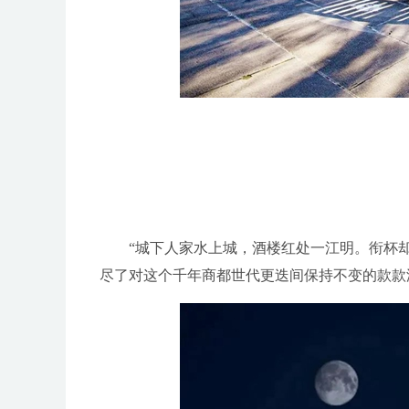
“城
下人家水上城，酒楼红处一江明。衔杯
尽了对这个千年商都世代更迭间保持不变的款款