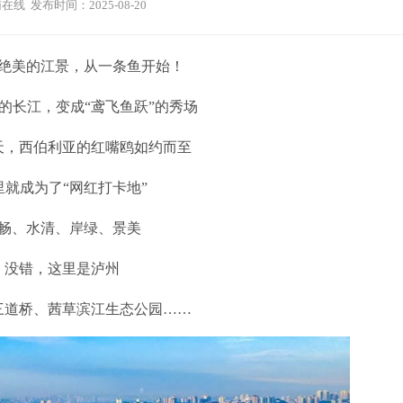
在线 发布时间：2025-08-20
绝美的江景，从一条鱼开始！
的长江，变成“鸢飞鱼跃”的秀场
天，西伯利亚的红嘴鸥如约而至
里就成为了“网红打卡地”
畅、水清、岸绿、景美
没错，这里是泸州
三道桥、茜草滨江生态公园……