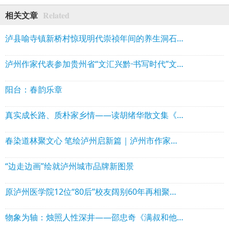
Related
相关文章
泸县喻寺镇新桥村惊现明代崇祯年间的养生洞石刻
泸州作家代表参加贵州省“文汇兴黔·书写时代”文学名家采风行活动
阳台：春韵乐章
真实成长路、质朴家乡情——读胡绪华散文集《走出小水河》
春染道林聚文心 笔绘泸州启新篇｜泸州市作家协会理事会走进泸县石桥镇道林沟 祥音奖2万元花落陈言熔
“边走边画”绘就泸州城市品牌新图景
原泸州医学院12位“80后”校友阔别60年再相聚！赠送“西南核医赋”！
物象为轴：烛照人性深井——邵忠奇《满叔和他的矿山》出版