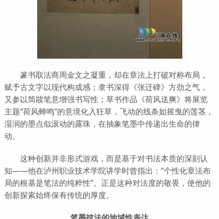
篆书取法商周金文之凝重，却在章法上打破对称布局，
赋予古文字以现代构成感；隶书深得《张迁碑》方劲之气，
又参以简牍笔意增强书写性；草书作品《荷风送爽》将展览
主题“荷风蝉鸣”的意境化入狂草，飞动的线条如摇曳的莲茎，
湿润的墨点似滚动的露珠，在抽象笔墨中传递出生命的律
动。
这种创新并非形式游戏，而是基于对书法本质的深刻认
知——他在泸州职业技术学院讲学时曾指出：“个性化章法布
局的根基是笔法的纯粹性”。正是这种对法度的敬畏，使他的
创新探索始终保有传统的厚度。
笔墨技法的地域性表达