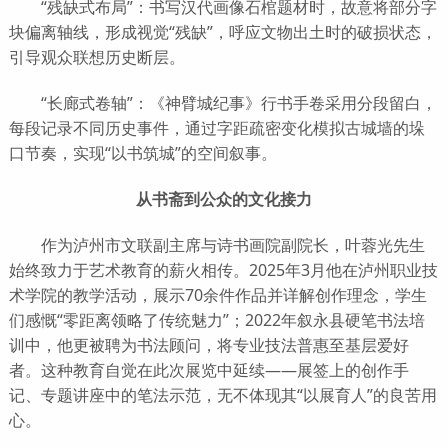
“残缺式布局”：书写汉代画像石棺题材时，故意将部分字
块偏离轴线，形成视觉“残缺”，呼应文物出土时的破损状态，
引导观众联想历史断层。
“长廊式卷轴”：《神臂城纪事》行书手卷采用分段留白，
每段记录不同历史事件，通过字距疏密变化模拟古城墙的垛
口节奏，实现“以书筑城”的空间叙事。
从书斋到公众的文化接力
作为泸州市文联副主席与诗书画院副院长，叶蓉光先生
始终致力于艺术教育的薪火相传。2025年3月他在泸州职业技
术学院的教学活动，展示70余件作品并详解创作理念，学生
们感慨“零距离领略了传统魅力”；2022年叙永县硬笔书法培
训中，他更被聘为书法顾问，将专业技法普惠至基层爱好
者。这种教育自觉在此次展览中延续——展签上的创作手
记、专题讲座中的笔法示范，无不体现其“以展育人”的良苦用
心。