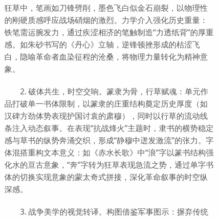
狂草中，笔画如刀锋劈削，墨色飞白似金石崩裂，以物理性
的刚硬质感呼应战场硝烟的激烈。力学介入强化历史重量：
铁笔需运腕发力，通过疾涩相济的笔触制造“力透纸背”的厚重
感。如朱砂书写的《丹心》立轴，逆锋顿挫形成的枯涩飞
白，隐喻革命者血染征程的沧桑，将物理力量转化为精神意
象。
2. 破体共生，时空交响。篆隶为骨，行草赋魂：单元作
品打破单一书体限制，以篆隶的庄重结构奠定历史厚度（如
汉碑方劲体势表现护国讨袁的肃穆），同时以行草的流动线
条注入动态叙事。在表现“抗战烽火”主题时，隶书的横势稳定
感与草书的纵势奔涌交织，形成“静穆中迸发激流”的张力。字
体混搭重构文本意义：如《赤水长歌》中“浪”字以篆书结构强
化水的亘古意象，“奔”字转为狂草表现急流之势，通过单字书
体的切换实现意象的蒙太奇式拼接，深化革命叙事的时空纵
深感。
3. 战争美学的视觉转译。构图借鉴军事图示：摒弃传统