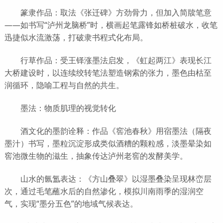
篆隶作品：取法《张迁碑》方劲骨力，但加入简牍笔意
——如书写“泸州龙脑桥”时，横画起笔露锋如桥桩破水，收笔
迅捷似水流激荡，打破隶书程式化布局。
行草作品：受王铎涨墨法启发，《虹起两江》表现长江
大桥建设时，以连续绞转笔法塑造钢索的张力，墨色由枯至
润循环，隐喻工程与自然的共生。
墨法：物质肌理的视觉转化
酒文化的墨韵诠释：作品《窖池春秋》用宿墨法（隔夜
墨汁）书写，墨粒沉淀形成类似酒糟的颗粒感，淡墨晕染如
窖池微生物的滋生，抽象传达泸州老窖的发酵美学。
山水的氤氲表达：《方山叠翠》以湿墨叠染呈现林峦层
次，通过毛笔蘸水后的自然渗化，模拟川南雨季的湿润空
气，实现“墨分五色”的地域气候表达。