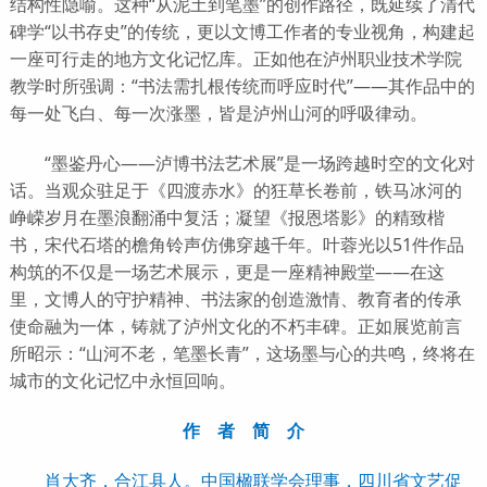
结构性隐喻。这种“从泥土到笔墨”的创作路径，既延续了清代
碑学“以书存史”的传统，更以文博工作者的专业视角，构建起
一座可行走的地方文化记忆库。正如他在泸州职业技术学院
教学时所强调：“书法需扎根传统而呼应时代”——其作品中的
每一处飞白、每一次涨墨，皆是泸州山河的呼吸律动。
“墨鉴丹心——泸博书法艺术展”是一场跨越时空的文化对
话。当观众驻足于《四渡赤水》的狂草长卷前，铁马冰河的
峥嵘岁月在墨浪翻涌中复活；凝望《报恩塔影》的精致楷
书，宋代石塔的檐角铃声仿佛穿越千年。叶蓉光以51件作品
构筑的不仅是一场艺术展示，更是一座精神殿堂——在这
里，文博人的守护精神、书法家的创造激情、教育者的传承
使命融为一体，铸就了泸州文化的不朽丰碑。正如展览前言
所昭示：“山河不老，笔墨长青”，这场墨与心的共鸣，终将在
城市的文化记忆中永恒回响。
作 者 简 介
肖大齐，合江县人。中国楹联学会理事，四川省文艺促