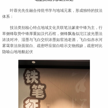
叶蓉光先生融合传统书学与地域元素，形成独特的技法
体系：
技法类别核心特点地域文化关联笔法篆隶中锋为主，行
草侧锋取势中锋厚重如汉代石棺，侧锋飘逸似沱江波光墨法
浓淡对冲、湿墨与飞白交织浓墨如窖池老酒，飞白似赤水河
雾霭章法块面留白、疏密呼应留白暗示文物残缺，疏密对比
隐喻山地地貌起伏