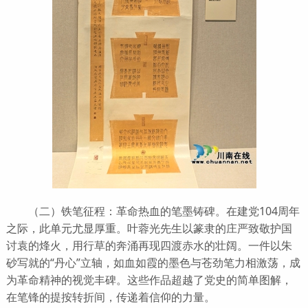
（二）铁笔征程：革命热血的笔墨铸碑。在建党104周年
之际，此单元尤显厚重。叶蓉光先生以篆隶的庄严致敬护国
讨袁的烽火，用行草的奔涌再现四渡赤水的壮阔。一件以朱
砂写就的“丹心”立轴，如血如霞的墨色与苍劲笔力相激荡，成
为革命精神的视觉丰碑。这些作品超越了党史的简单图解，
在笔锋的提按转折间，传递着信仰的力量。