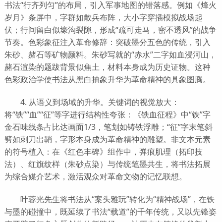
书法“行齐列匀”的布局，引入军事地图的错落感。例如《烽火
岁月》条屏中，字群如散兵布阵，大小字穿插模拟战场起
伏；行间留白似壕沟裂隙，形成“疏可走马，密不透风”的战争
节奏。色彩象征注入革命修辞：突破墨分五色的传统，引入
朱砂、赭石等矿物颜料。朱砂写就的“赤水”二字如血浸河山，
赭石渲染的题跋背景似焦土，材料本身成为历史证物。这种
色彩政治学使书法从黑白抽象升华为革命精神的具象图腾。
4. 从语义到场域的升华。关键词的视觉放大：
将“铁”“血”“征”等字进行结构性夸张：《铁血征程》中“铁”字
金石味线条占比达画面1/3，笔划如铸铁浮雕；“征”字末笔斜
劈如刺刀出鞘，字形本身成为革命精神的雕塑。非文本元素
的符号植入：在《红色丰碑》组作中，弹痕肌理（拓印技
法）、红旗纹样（朱砂点染）与传统笔墨共生，将书法拓展
为综合媒介艺术，激活观众对革命文物的记忆联想。
叶蓉光先生将书法从“案头雅玩”转化为“精神战场”，在铁
与墨的碰撞中，既延续了书法“载道”的千年传统，又以先锋姿