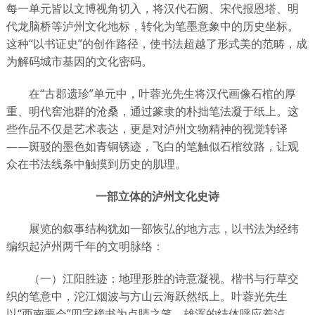
每一单元皆以文博视角切入，将汉代石阙、宋代报恩塔、明
代龙脑桥等泸州文化地标，转化为笔墨意象中的历史坐标。
这种“以书证史”的创作路径，使书法超越了形式美的范畴，成
为解码城市基因的文化密码。
在“古郡遗珍”单元中，叶蓉光先生将汉代画像石棺的厚
重、明代窖池群的沧桑，通过篆隶的朴拙笔法凝于纸上。这
些作品不仅是艺术表达，更是对泸州文物精神的视觉转译
——斑驳的墨色如青铜锈迹，飞白的笔触似石棺纹路，让观
众在书法线条中触摸到历史的肌理。
一部立体的泸州文化史诗
展览的叙事结构犹如一部恢弘的地方志，以书法为经纬
编织起泸州两千年的文明脉络：
（一）江阳胜迹：地理形胜的诗意凝视。楷书与行草交
织的笔意中，沱江烟波与方山云海跃然纸上。叶蓉光先生
以“西南要会”四字榜书为点睛之笔，雄浑的结体呼应着泸