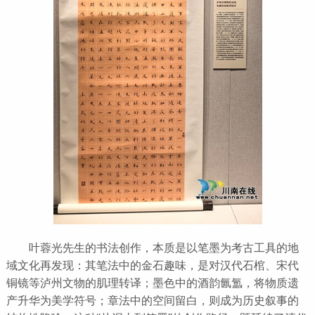
叶蓉光先生的书法创作，本质是以笔墨为考古工具的地
域文化再发现：其笔法中的金石趣味，是对汉代石棺、宋代
铜镜等泸州文物的肌理转译；墨色中的酒韵氤氲，将物质遗
产升华为美学符号；章法中的空间留白，则成为历史叙事的