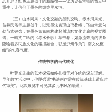
态开辟了红色主题创作的新路径——让历史在笔锋的凿刻中
重生，让信仰于墨色的燃烧里永恒。
（三）山水同风：文化交融的墨韵交响。赤水河风光、
苗彝民俗等主题创作，以涨墨法表现山峦叠嶂，飞白笔意勾
勒苗族银饰，在墨色氤氲间构建起川滇黔文化走廊的视觉图
谱。一幅丈二匹的《赤水长歌》草书卷，如激流奔涌的线条
隐喻着多民族文化的碰撞融合，彰显泸州作为“川南文化枢
纽”的包容气度。
传统书学的当代转化
叶蓉光先生的艺术探索始终扎根于对传统的深刻理解。
早年教学活动中，他即强调“书法创作需在传统基础上适应时
代审美”。此次展览中可见其多元书风的融通：