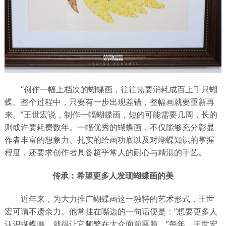
“创作一幅上档次的蝴蝶画，往往需要消耗成百上千只蝴
蝶。整个过程中，只要有一步出现差错，整幅画就要重新再
来。”王世宏说，制作一幅蝴蝶画，短的可能需要几周，长的
则或许要耗费数年。一幅优秀的蝴蝶画，不仅能够充分彰显
作者丰富的想象力、扎实的绘画功底以及对蝴蝶知识的掌握
程度，还要求创作者具备超乎常人的耐心与精湛的手艺。
传承：希望更多人发现蝴蝶画的美
近年来，为大力推广蝴蝶画这一独特的艺术形式，王世
宏可谓不遗余力。他常挂在嘴边的一句话便是：“想要更多人
认识蝴蝶画，就得让它频繁在大众面前露脸。”每年，王世宏