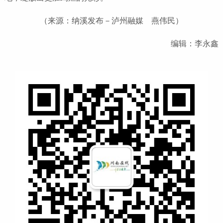
（来源：纳溪发布－泸州融媒 燕伟民）
编辑：李永鑫