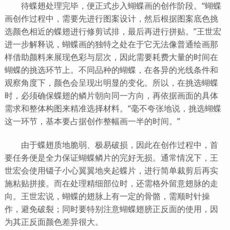
待蝶翅处理完毕，便正式步入蝴蝶画的创作阶段。“蝴蝶
画创作过程中，需要先进行图案设计，然后根据图案底色挑
选颜色相近的蝶翅进行修剪试排，最后再进行拼贴。”王世宏
进一步解释说，蝴蝶画的独特之处在于它无法像普通绘画那
样借助颜料来展现色彩与层次，因此需要耗费大量的时间在
蝴蝶的挑选环节上。不同品种的蝴蝶，在各异的光线条件和
观察角度下，颜色会呈现出明显的变化。所以，在挑选蝴蝶
时，必须确保蝶翅的鳞片朝向同一方向，再依据画面的具体
需求和整体构图来精准选择材料。“毫不夸张地说，挑选蝴蝶
这一环节，基本要占据创作整幅画一半的时间。”
由于蝶翅质地脆弱、极易破损，因此在创作过程中，首
要任务便是全力保证蝴蝶鳞片的完好无损。通常情况下，王
世宏会使用镊子小心翼翼地夹起蝶片，进行简单裁剪后再实
施粘贴拼接。而在处理精细部位时，还需格外留意翅脉的走
向。王世宏说，蝴蝶的翅脉上有一定的骨骼，需顺时针操
作，避免破裂；同时要特别注意蝴蝶翅膀正反面的使用，因
为其正反面颜色差异很大。