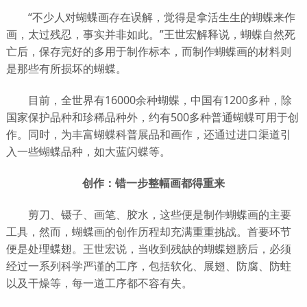
“不少人对蝴蝶画存在误解，觉得是拿活生生的蝴蝶来作
画，太过残忍，事实并非如此。”王世宏解释说，蝴蝶自然死
亡后，保存完好的多用于制作标本，而制作蝴蝶画的材料则
是那些有所损坏的蝴蝶。
目前，全世界有16000余种蝴蝶，中国有1200多种，除
国家保护品种和珍稀品种外，约有500多种普通蝴蝶可用于创
作。同时，为丰富蝴蝶科普展品和画作，还通过进口渠道引
入一些蝴蝶品种，如大蓝闪蝶等。
创作：错一步整幅画都得重来
剪刀、镊子、画笔、胶水，这些便是制作蝴蝶画的主要
工具，然而，蝴蝶画的创作历程却充满重重挑战。首要环节
便是处理蝶翅。王世宏说，当收到残缺的蝴蝶翅膀后，必须
经过一系列科学严谨的工序，包括软化、展翅、防腐、防蛀
以及干燥等，每一道工序都不容有失。