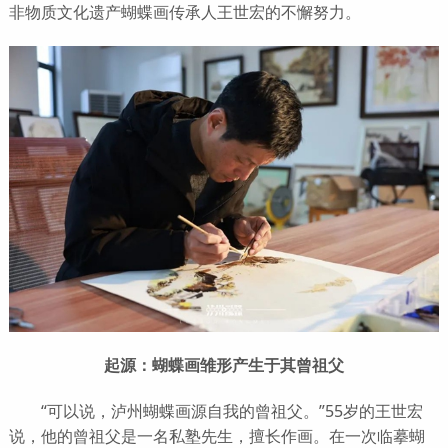
非物质文化遗产蝴蝶画传承人王世宏的不懈努力。
起源：蝴蝶画雏形产生于其曾祖父
“可以说，泸州蝴蝶画源自我的曾祖父。”55岁的王世宏
说，他的曾祖父是一名私塾先生，擅长作画。在一次临摹蝴