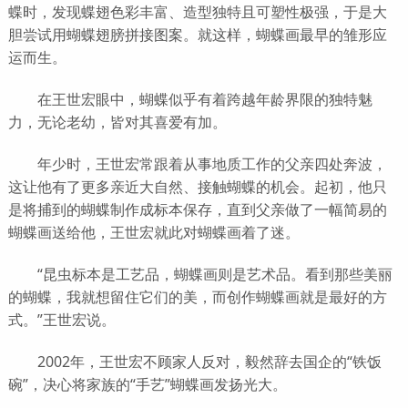
蝶时，发现蝶翅色彩丰富、造型独特且可塑性极强，于是大
胆尝试用蝴蝶翅膀拼接图案。就这样，蝴蝶画最早的雏形应
运而生。
在王世宏眼中，蝴蝶似乎有着跨越年龄界限的独特魅
力，无论老幼，皆对其喜爱有加。
年少时，王世宏常跟着从事地质工作的父亲四处奔波，
这让他有了更多亲近大自然、接触蝴蝶的机会。起初，他只
是将捕到的蝴蝶制作成标本保存，直到父亲做了一幅简易的
蝴蝶画送给他，王世宏就此对蝴蝶画着了迷。
“昆虫标本是工艺品，蝴蝶画则是艺术品。看到那些美丽
的蝴蝶，我就想留住它们的美，而创作蝴蝶画就是最好的方
式。”王世宏说。
2002年，王世宏不顾家人反对，毅然辞去国企的“铁饭
碗”，决心将家族的“手艺”蝴蝶画发扬光大。