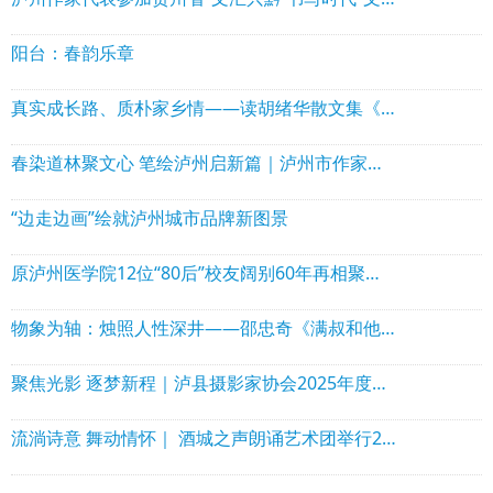
阳台：春韵乐章
真实成长路、质朴家乡情——读胡绪华散文集《走出小水河》
春染道林聚文心 笔绘泸州启新篇｜泸州市作家协会理事会走进泸县石桥镇道林沟 祥音奖2万元花落陈言熔
“边走边画”绘就泸州城市品牌新图景
原泸州医学院12位“80后”校友阔别60年再相聚！赠送“西南核医赋”！
物象为轴：烛照人性深井——邵忠奇《满叔和他的矿山》出版
聚焦光影 逐梦新程｜泸县摄影家协会2025年度年会圆满举行
流淌诗意 舞动情怀｜ 酒城之声朗诵艺术团举行2025年年会暨文艺演出活动