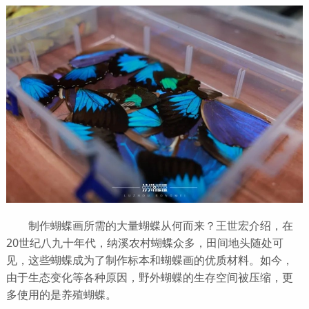
制作蝴蝶画所需的大量蝴蝶从何而来？王世宏介绍，在
20世纪八九十年代，纳溪农村蝴蝶众多，田间地头随处可
见，这些蝴蝶成为了制作标本和蝴蝶画的优质材料。如今，
由于生态变化等各种原因，野外蝴蝶的生存空间被压缩，更
多使用的是养殖蝴蝶。