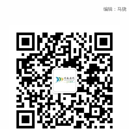
编辑：马骁