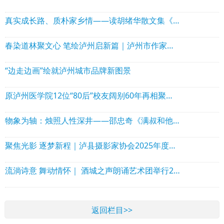
真实成长路、质朴家乡情——读胡绪华散文集《走出小水河》
春染道林聚文心 笔绘泸州启新篇｜泸州市作家协会理事会走进泸县石桥镇道林沟 祥音奖2万元花落陈言熔
“边走边画”绘就泸州城市品牌新图景
原泸州医学院12位“80后”校友阔别60年再相聚！赠送“西南核医赋”！
物象为轴：烛照人性深井——邵忠奇《满叔和他的矿山》出版
聚焦光影 逐梦新程｜泸县摄影家协会2025年度年会圆满举行
流淌诗意 舞动情怀｜ 酒城之声朗诵艺术团举行2025年年会暨文艺演出活动
返回栏目>>