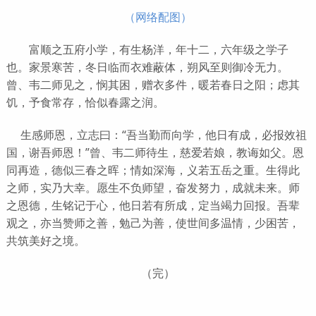
（网络配图）
富顺之五府小学，有生杨洋，年十二，六年级之学子
也。家景寒苦，冬日临而衣难蔽体，朔风至则御冷无力。
曾、韦二师见之，悯其困，赠衣多件，暖若春日之阳；虑其
饥，予食常存，恰似春露之润。
生感师恩，立志曰：“吾当勤而向学，他日有成，必报效祖
国，谢吾师恩！”曾、韦二师待生，慈爱若娘，教诲如父。恩
同再造，德似三春之晖；情如深海，义若五岳之重。生得此
之师，实乃大幸。愿生不负师望，奋发努力，成就未来。师
之恩德，生铭记于心，他日若有所成，定当竭力回报。吾辈
观之，亦当赞师之善，勉己为善，使世间多温情，少困苦，
共筑美好之境。
（完）