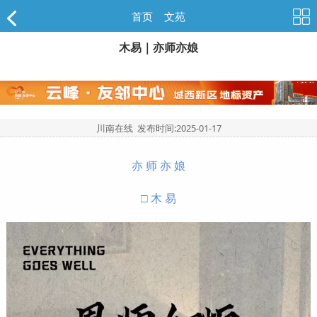
首页
>
文苑
木易｜亦师亦娘
川南在线 发布时间:
2025-01-17
亦 师 亦 娘
□ 木 易