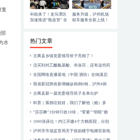
康复
补助来了！龙马潭区
服务升级，泸州机场
加速推进“瓶改管” 全
租车服务全新上线！
力提升“安全底气”
落地即走，自在启程
颈部
热门文章
为水
古蔺县乡镇党委领导班子亮相了！
没买到对乙酰氨基酚、布洛芬，还有这些药
可以临时替代
全国网络直播基地（中国·酒街）在纳溪启
动运行
我省新冠肺炎新增确诊病例6例，泸州4例
古蔺县新一届党委领导班子名单出炉
科普｜孤独症娃娃，我们了解他（她）多
少？
“莎莎舞”3分钟只收10块，“荤素”“明暗”都
有，还可以······
1000张床位！内江开建4个方舱医院，分别
位于——
泸州市市场监管局关于鼓励楼宇电梯安装电