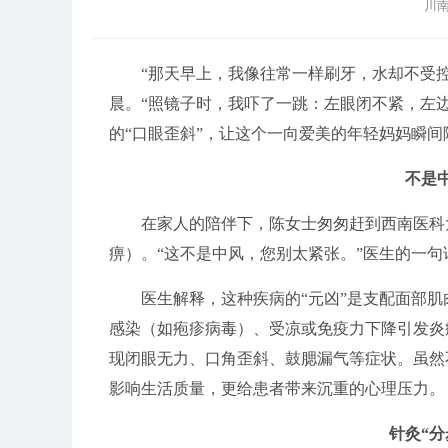
川南
“那天早上，我像往常一样刷牙，水却不受控制
晨。“照镜子时，我吓了一跳：左眼闭不紧，左
的“口眼歪斜”，让这个一向爱美的年轻妈妈瞬间
不是
在家人的陪伴下，陈女士匆匆赶到西南医科
痹）。“这不是中风，您别太紧张。”医生的一
医生解释，这种疾病的“元凶”是支配面部肌
感染（如疱疹病毒）、受凉或免疫力下降引发炎症
现闭眼无力、口角歪斜、鼓腮漏气等症状。虽然
影响生活质量，更给患者带来沉重的心理压力。
针灸“