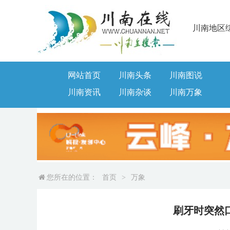
川南地区
网站首页
川南头条
川南图说
川南资讯
川南杂谈
川南万象
您所在的位置：
首页
>
万象
刷牙时突然