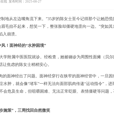
在线 发布时间：2025-08-27
地从左边嘴角流下来。”35岁的陈女士至今记得那个让她恐慌
边眉毛抬不起来，想笑一下，整张脸却僵硬地歪向一边。”突如其
陷入崩溃。
中风！面神经的“水肿困境”
大学附属中医医院就诊。经检查，她被确诊为周围性面瘫（贝尔
句话让焦虑的陈女士稍稍安心。
肉的面神经出了问题。面神经穿行在狭窄的面神经管中，一旦因
水肿，就会像“堵车”一样无法向面部肌肉传递“运动指令”，进
不会危及生命，但咀嚼困难、无法正常眨眼、表情僵硬等问题，
分步施策”，三周找回自然微笑