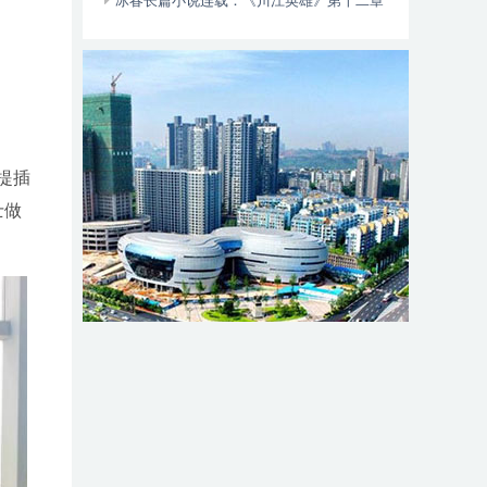
动自行车智能阻止系统的倡议书
冰春长篇小说连载：《川江英雄》第十二章
（大结局）
提插
士做