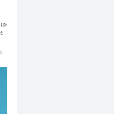
排除
绝
协