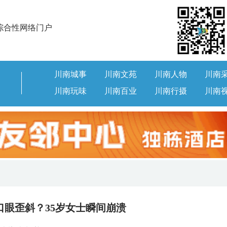
综合性网络门户
川南城事
川南文苑
川南人物
川南
川南玩味
川南百业
川南行摄
川南
口眼歪斜？35岁女士瞬间崩溃