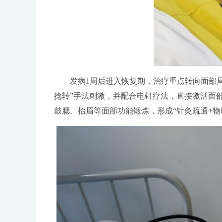
发病1周后进入恢复期，治疗重点转向面部局
捻转”手法刺激，并配合电针疗法，直接激活面
鼓腮、抬眉等面部功能锻炼，形成“针灸疏通+物