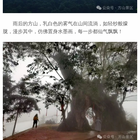
雨后的方山，乳白色的雾气在山间流淌，如轻纱般朦
胧，漫步其中，仿佛置身水墨画，每一步都仙气飘飘！