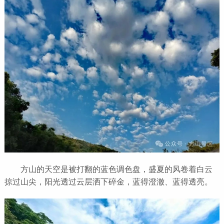
方山的天空是被打翻的蓝色调色盘，盛夏的风卷着白云
掠过山尖，阳光透过云层洒下碎金，蓝得澄澈、蓝得透亮。