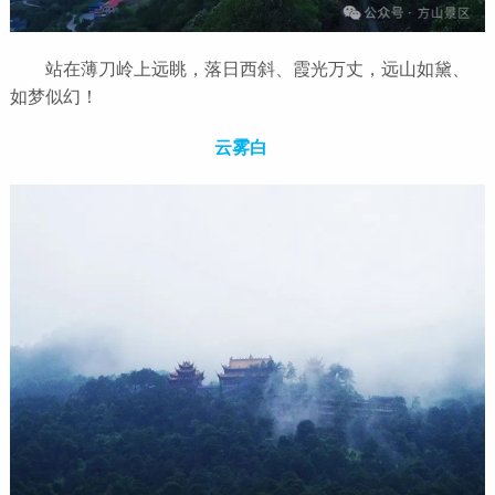
站在薄刀岭上远眺，落日西斜、霞光万丈，远山如黛、
如梦似幻！
云雾白