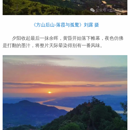
《方山后山-落霞与孤鹜》刘露 摄
夕阳收起最后一抹余晖，黄昏开始落下帷幕，夜色仿佛
是打翻的墨汁，将整片天际晕染得别有一番风味。