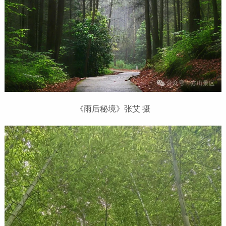
《雨后秘境》张艾 摄