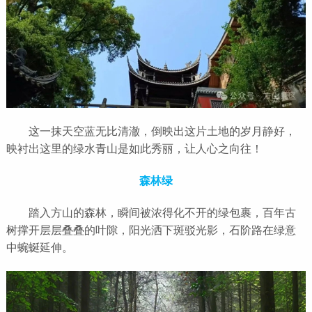
这一抹天空蓝无比清澈，倒映出这片土地的岁月静好，
映衬出这里的绿水青山是如此秀丽，让人心之向往！
森林绿
踏入方山的森林，瞬间被浓得化不开的绿包裹，百年古
树撑开层层叠叠的叶隙，阳光洒下斑驳光影，石阶路在绿意
中蜿蜒延伸。