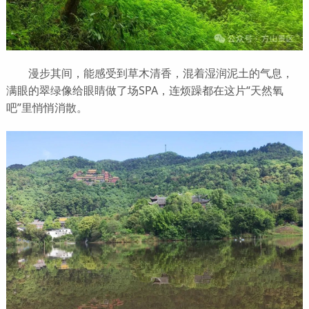
漫步其间，能感受到草木清香，混着湿润泥土的气息，
满眼的翠绿像给眼睛做了场SPA，连烦躁都在这片“天然氧
吧”里悄悄消散。