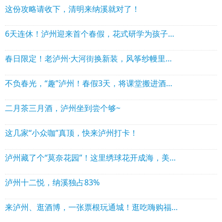
这份攻略请收下，清明来纳溪就对了！
6天连休！泸州迎来首个春假，花式研学为孩子们打造沉浸式实践课堂
春日限定！老泸州·大河街换新装，风筝纱幔里的浪漫约会
不负春光，“趣”泸州！春假3天，将课堂搬进酒城山水间
二月茶三月酒，泸州坐到尝个够~
这几家“小众咖”真顶，快来泸州打卡！
泸州藏了个“莫奈花园”！这里绣球花开成海，美到失语
泸州十二悦，纳溪独占83%
来泸州、逛酒博，一张票根玩通城！逛吃嗨购福利全攻略来了！