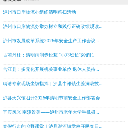
泸州市口岸物流办组织清明祭扫活动
泸州市口岸物流办举办树立和践行正确政绩观读书班，以学促干赋能高质量发展
泸州市发展改革系统2026年安全生产工作会议暨全市能源安全生产专业委员会工作会议召开
古蔺丹桂：清明雨润赤松茸 “小邓班长”采销忙
合江县：多元化开展机关事业单位 退休人员待遇领取资格认证
聘请专家现场坐镇指挥｜泸县牛滩镇生姜洞栽技术赋能特色产业振兴
泸县天兴镇召开2026年清明节前安全工作部署会
宜宾风光 南溪景美——泸州市老年大学手机摄影班游学特写
春假行走的乡野课堂｜泸县潮河镇学校开民春日野炊实践活动