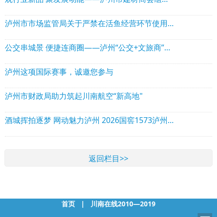
泸州市市场监管局关于严禁在活鱼经营环节使用丁香酚等违禁物质的风险提示
公交串城景 便捷连商圈——泸州“公交+文旅商”融合惠及市民游客
泸州这项国际赛事，诚邀您参与
泸州市财政局助力筑起川南航空“新高地"
酒城挥拍逐梦 网动魅力泸州 2026国窖1573泸州国际网球公开赛扬帆启幕
返回栏目>>
首页
|
川南在线2010—2019