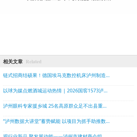
Related
相关文章
链式招商结硕果！德国埃马克数控机床泸州制造基地落户高新区
以球为媒点燃酒城运动热情 | 2026国窖1573泸州国际网球公开赛网球嘉年华圆满举行
泸州眼科专家援乡城 25名高原群众足不出县重获光明
“泸州数据大讲堂”蓄势赋能 以项目为抓手助推数字经济高质量发展
观行业新品 聚发展动能——泸州市建材商会组团参加2026成都建博会