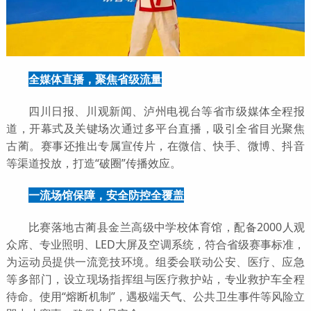
全媒体直播，聚焦省级流量
四川日报、川观新闻、泸州电视台等省市级媒体全程报
道，开幕式及关键场次通过多平台直播，吸引全省目光聚焦
古蔺。赛事还推出专属宣传片，在微信、快手、微博、抖音
等渠道投放，打造“破圈”传播效应。
一流场馆保障，安全防控全覆盖
比赛落地古蔺县金兰高级中学校体育馆，配备2000人观
众席、专业照明、LED大屏及空调系统，符合省级赛事标准，
为运动员提供一流竞技环境。组委会联动公安、医疗、应急
等多部门，设立现场指挥组与医疗救护站，专业救护车全程
待命。使用“熔断机制”，遇极端天气、公共卫生事件等风险立