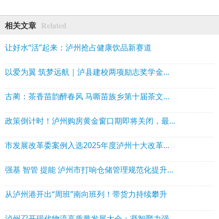
Related
相关文章
让好水“活”起来：泸州抢占健康饮品新赛道
以爱为翼 筑梦远航｜泸县建校两项励志奖学金正式签约颁奖
古蔺：茶香苗韵醉春风 马嘶苗族乡第十届茶文化周开幕
政策倒计时！泸州购房黄金窗口期即将关闭，最高省10万，错过再无！
市发展改革委案例入选2025年度泸州十大改革典型案例之首
强基 智管 提能 泸州市打响仓储管理规范化提升三年行动“组合拳”
从泸州港开出“周班”南向班列！带货力持续攀升
泸州召开现代物流高质量发展大会：凝智聚力强枢纽 港产融合启新程