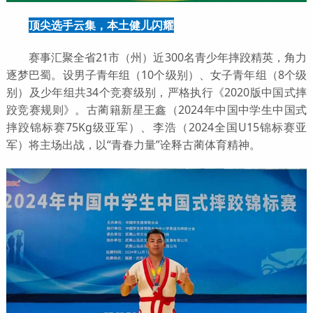
顶尖选手云集，本土健儿闪耀
赛事汇聚全省21市（州）近300名青少年摔跤精英，角力
逐梦巴蜀。设男子青年组（10个级别）、女子青年组（8个级
别）及少年组共34个竞赛级别，严格执行《2020版中国式摔
跤竞赛规则》。古蔺籍新星王鑫（2024年中国中学生中国式
摔跤锦标赛75Kg级亚军）、李浩（2024全国U15锦标赛亚
军）将主场出战，以“青春力量”诠释古蔺体育精神。