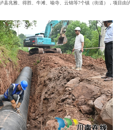
及泸县兆雅、得胜、牛滩、喻寺、云锦等7个镇（街道），项目由