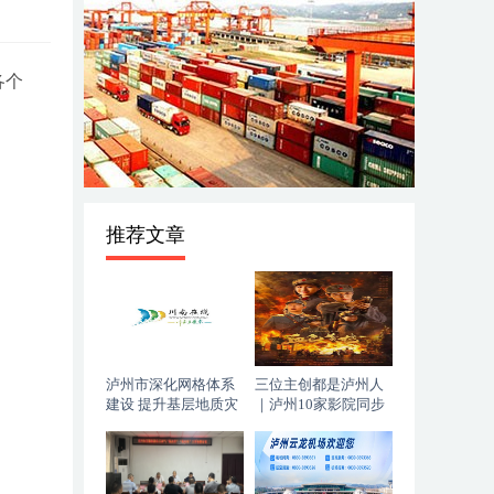
各个
推荐文章
泸州市深化网格体系
三位主创都是泸州人
建设 提升基层地质灾
｜泸州10家影院同步
害防治能力
上映，《血色黄梅》
今日登陆全国院线