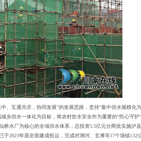
、互通共济，协同发展”的发展思路，坚持“集中供水规模化
域城乡供水一体化为目标，将农村饮水安全作为重要的“民心守护
仙桥水厂为核心的全域供水体系，总投资5.5亿元分两批实施泸
2023年底全面建成投运，完成对潮河、玄滩等17个场镇132