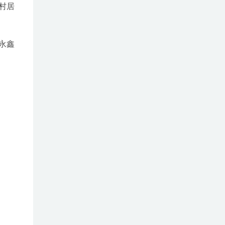
村居
永鑫