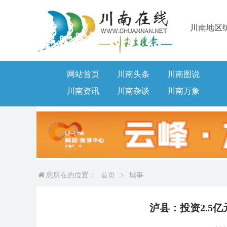
川南地区
网站首页
川南头条
川南图说
川南资讯
川南杂谈
川南万象
您所在的位置：
首页
>
城事
泸县：投资2.5