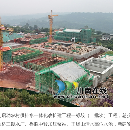
县启动农村供排水一体化改扩建工程一标段（二批次）工程，总
的神仙桥三期水厂、得胜中转加压泵站、玉蟾山清水高位水池，新建