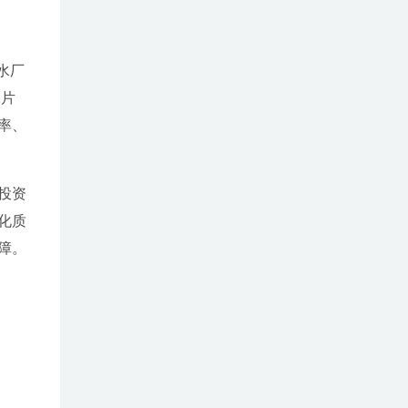
水厂
水片
率、
投资
化质
障。