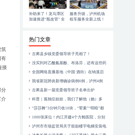
补助来了！龙马潭区
服务升级，泸州机场
加速推进“瓶改管” 全
租车服务全新上线！
力提升“安全底气”
落地即走，自在启程
热门文章
建筑
古蔺县乡镇党委领导班子亮相了！
团有
没买到对乙酰氨基酚、布洛芬，还有这些药
连接
可以临时替代
全国网络直播基地（中国·酒街）在纳溪启
动运行
我省新冠肺炎新增确诊病例6例，泸州4例
部分
古蔺县新一届党委领导班子名单出炉
富介
科普｜孤独症娃娃，我们了解他（她）多
少？
“莎莎舞”3分钟只收10块，“荤素”“明暗”都
有，还可以······
1000张床位！内江开建4个方舱医院，分别
位于——
泸州市市场监管局关于鼓励楼宇电梯安装电