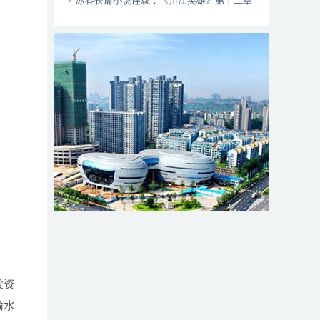
动自行车智能阻止系统的倡议书
冰春长篇小说连载：《川江英雄》第十二章
（大结局）
投资
输水