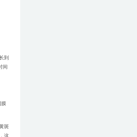
长到
时间
网膜
黄斑
，这