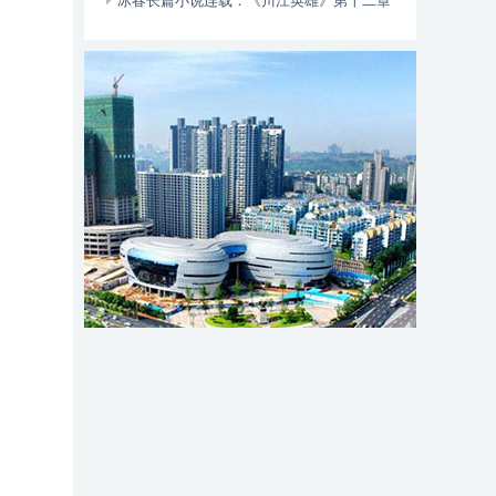
动自行车智能阻止系统的倡议书
冰春长篇小说连载：《川江英雄》第十二章
（大结局）