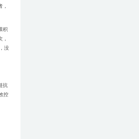
者，
膜积
次，
，没
链抗
效控