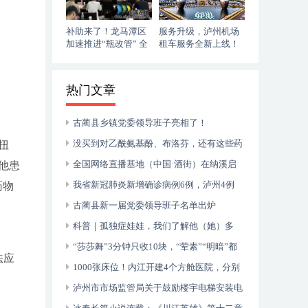
补助来了！龙马潭区
服务升级，泸州机场
加速推进“瓶改管” 全
租车服务全新上线！
力提升“安全底气”
落地即走，自在启程
热门文章
古蔺县乡镇党委领导班子亮相了！
没买到对乙酰氨基酚、布洛芬，还有这些药
扭
可以临时替代
全国网络直播基地（中国·酒街）在纳溪启
他患
动运行
我省新冠肺炎新增确诊病例6例，泸州4例
药物
古蔺县新一届党委领导班子名单出炉
科普｜孤独症娃娃，我们了解他（她）多
1
少？
“莎莎舞”3分钟只收10块，“荤素”“明暗”都
法应
有，还可以······
1000张床位！内江开建4个方舱医院，分别
位于——
泸州市市场监管局关于鼓励楼宇电梯安装电