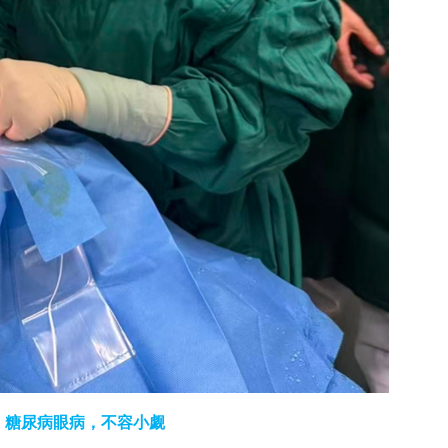
糖尿病眼病，不容小觑