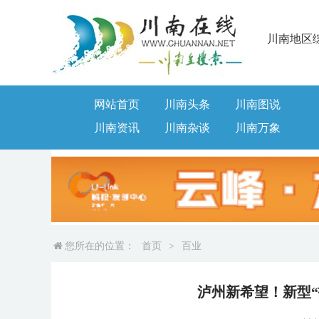
川南地区
网站首页
川南头条
川南图说
川南资讯
川南杂谈
川南万象
您所在的位置：
首页
>
百业
泸州新希望！新型