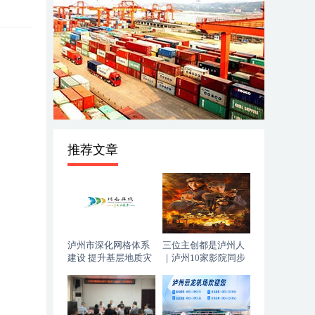
。
推荐文章
泸州市深化网格体系
三位主创都是泸州人
建设 提升基层地质灾
｜泸州10家影院同步
害防治能力
上映，《血色黄梅》
今日登陆全国院线