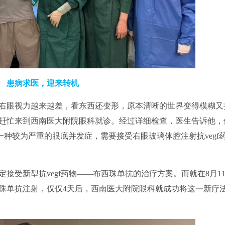
患病求医，迎来转机
右眼视力越来越差，看东西还变形，原本清晰的世界变得模糊又
赶忙来到西南医大附院眼科就诊。经过详细检查，医生告诉他，
一种较为严重的眼底并发症，需要接受右眼玻璃体腔注射抗vegf
接受新型抗vegf药物——布西珠单抗的治疗方案。而就在8月1
珠单抗注射，仅仅4天后，西南医大附院眼科就成功将这一新疗